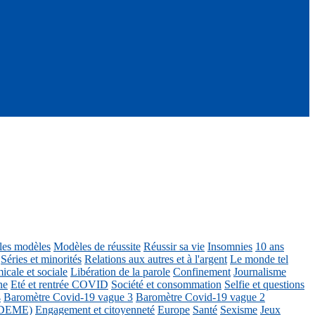
ôles modèles
Modèles de réussite
Réussir sa vie
Insomnies
10 ans
Séries et minorités
Relations aux autres et à l'argent
Le monde tel
icale et sociale
Libération de la parole
Confinement
Journalisme
ne
Eté et rentrée COVID
Société et consommation
Selfie et questions
4
Baromètre Covid-19 vague 3
Baromètre Covid-19 vague 2
 ADEME)
Engagement et citoyenneté
Europe
Santé
Sexisme
Jeux