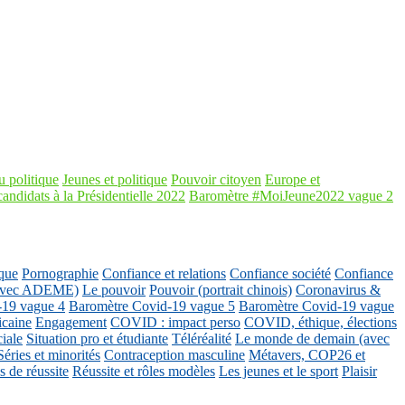
 politique
Jeunes et politique
Pouvoir citoyen
Europe et
candidats à la Présidentielle 2022
Baromètre #MoiJeune2022 vague 2
que
Pornographie
Confiance et relations
Confiance société
Confiance
 (avec ADEME)
Le pouvoir
Pouvoir (portrait chinois)
Coronavirus &
-19 vague 4
Baromètre Covid-19 vague 5
Baromètre Covid-19 vague
icaine
Engagement
COVID : impact perso
COVID, éthique, élections
ciale
Situation pro et étudiante
Téléréalité
Le monde de demain (avec
Séries et minorités
Contraception masculine
Métavers, COP26 et
 de réussite
Réussite et rôles modèles
Les jeunes et le sport
Plaisir