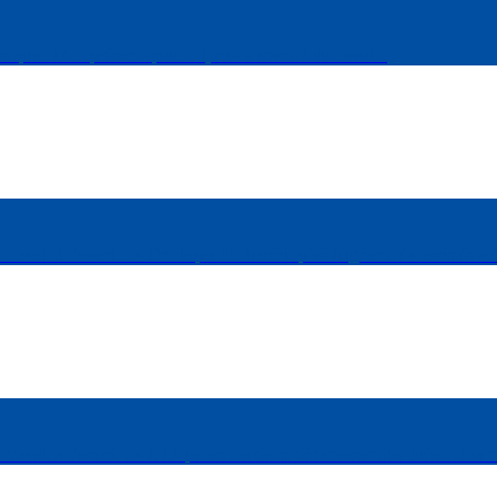
e que l’IA représente pour toi, sur le marché du travail :
travail à l’avenir : « On risque de devenir plus feignants / « assistés » 
travail à l’avenir : « L’IA permettra de se débarrasser des tâches rébarba