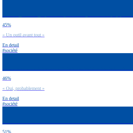
Par ton âge et l’usage que tu fais peut-être déjà du numérique, qu’est-c
45%
« Un outil avant tout »
En detail
#société
Es-tu d’accord ou non avec l’affirmation suivante concernant l’IA et le 
46%
« Oui, probablement »
En detail
#société
Es-tu d’accord ou non avec l’affirmation suivante concernant l’IA et le 
51%