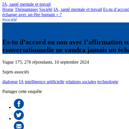
IA, santé mentale et travail
Home
Thématiques
Société
IA, santé mentale et travail
Es-tu d’accor
échange avec un être humain » ?
#société
Es-tu d’accord ou non avec l’affirmation s
conversationnelle ne vaudra jamais un éch
Vague 175, 276 répondants, 10 septembre 2024
Sujets associés
dialogue
IA
intelligence artificielle
relations sociales
technologie
Partager cette enquête