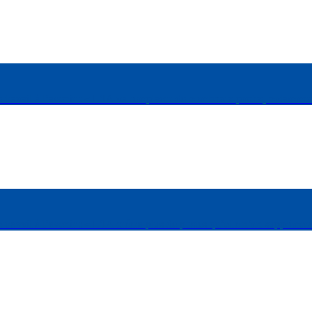
e travail à l’avenir : « L’IA va remplacer de nombreux postes, notamment
 travail à l’avenir : « L’IA créera plus de postes qu’elle n’en supprimer