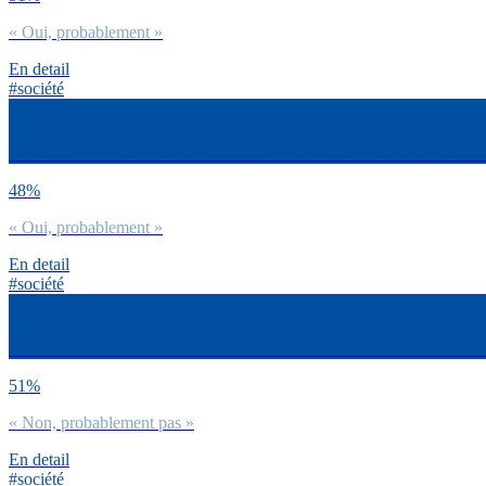
« Oui, probablement »
En detail
#société
Es-tu d’accord ou non avec l’affirmation suivante concernant l’IA et l
48%
« Oui, probablement »
En detail
#société
Es-tu d’accord ou non avec l’affirmation suivante concernant l’IA et le
51%
« Non, probablement pas »
En detail
#société