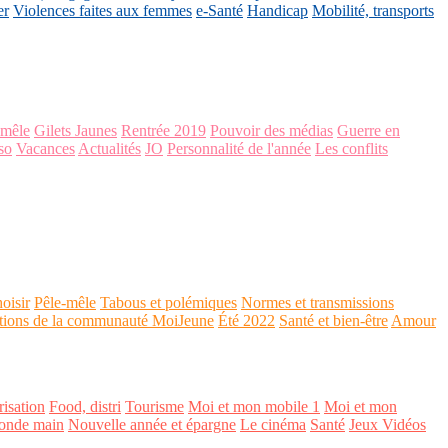
er
Violences faites aux femmes
e-Santé
Handicap
Mobilité, transports
-mêle
Gilets Jaunes
Rentrée 2019
Pouvoir des médias
Guerre en
so
Vacances
Actualités
JO
Personnalité de l'année
Les conflits
oisir
Pêle-mêle
Tabous et polémiques
Normes et transmissions
tions de la communauté MoiJeune
Été 2022
Santé et bien-être
Amour
isation
Food, distri
Tourisme
Moi et mon mobile 1
Moi et mon
onde main
Nouvelle année et épargne
Le cinéma
Santé
Jeux Vidéos