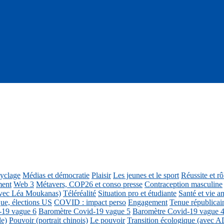
cyclage
Médias et démocratie
Plaisir
Les jeunes et le sport
Réussite et r
ment
Web 3
Métavers, COP26 et conso presse
Contraception masculine
vec Léa Moukanas)
Téléréalité
Situation pro et étudiante
Santé et vie am
ue, élections US
COVID : impact perso
Engagement
Tenue républicai
-19 vague 6
Baromètre Covid-19 vague 5
Baromètre Covid-19 vague 
le)
Pouvoir (portrait chinois)
Le pouvoir
Transition écologique (avec