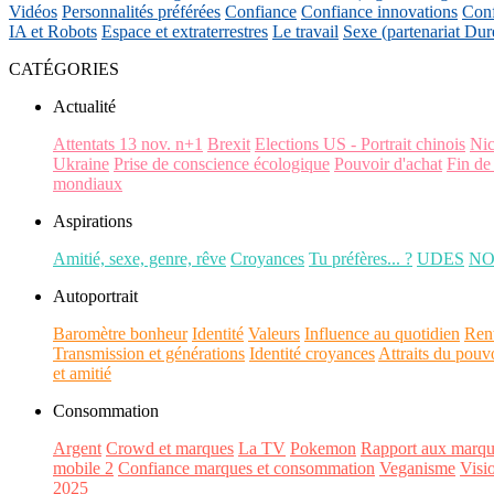
Vidéos
Personnalités préférées
Confiance
Confiance innovations
Conf
IA et Robots
Espace et extraterrestres
Le travail
Sexe (partenariat Dur
CATÉGORIES
Actualité
Attentats 13 nov. n+1
Brexit
Elections US - Portrait chinois
Ni
Ukraine
Prise de conscience écologique
Pouvoir d'achat
Fin de
mondiaux
Aspirations
Amitié, sexe, genre, rêve
Croyances
Tu préfères... ?
UDES
N
Autoportrait
Baromètre bonheur
Identité
Valeurs
Influence au quotidien
Ren
Transmission et générations
Identité croyances
Attraits du pouv
et amitié
Consommation
Argent
Crowd et marques
La TV
Pokemon
Rapport aux marqu
mobile 2
Confiance marques et consommation
Veganisme
Visi
2025