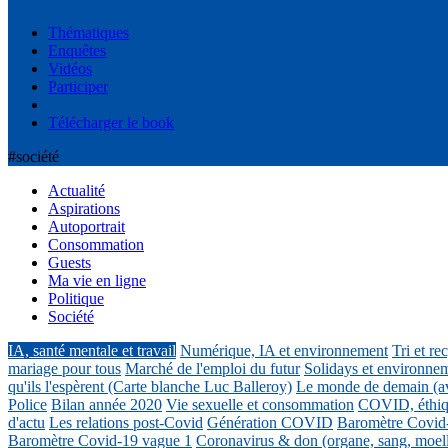
Thématiques
Enquêtes
Vidéos
Participer
Télécharger le book
#société
Actualité
Aspirations
Autoportrait
Consommation
Guests
Ma vie en ligne
Politique
Société
IA, santé mentale et travail
Numérique, IA et environnement
Tri et re
mariage pour tous
Marché de l'emploi du futur
Solidays et environne
qu'ils l'espèrent (Carte blanche Luc Balleroy)
Le monde de demain (a
Police
Bilan année 2020
Vie sexuelle et consommation
COVID, éthiq
d'actu
Les relations post-Covid
Génération COVID
Baromètre Covid
Baromètre Covid-19 vague 1
Coronavirus & don (organe, sang, moel