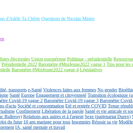
ons d'Adèle Ta Chérie
Questions de Nicolas Minier
rn
listes électorales
Union européenne
Politique - présidentielle
Renouveau
f
Présidentielle 2022
Baromètre #MoiJeune2022 vague 1
Tips pour les 
tielle
Baromètre #MoiJeune2022 vague 4
Législatives
ité, transports
e-Santé
Violences faites aux femmes
No gender
Bioéthi
isme
Santé
Europe
Engagement et citoyenneté
Transition écologique
ètre Covid-19 vague 2
Baromètre Covid-19 vague 3
Baromètre Covid
ons d'actu
Société et consommation
Eté et rentrée COVID
Tenue républ
rnalisme
Confinement
Libération de la parole
Santé et vie amicale et so
uc Balleroy)
Relations aux autres et à l'argent
Sexe (partenariat Durex)
loi du futur
10 ans mariage pour tous
Insomnies
Réussir sa vie
Modèles
nnement
IA, santé mentale et travail