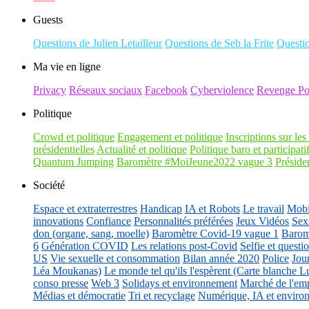
Guests
Questions de Julien Letailleur
Questions de Seb la Frite
Questi
Ma vie en ligne
Privacy
Réseaux sociaux
Facebook
Cyberviolence
Revenge Po
Politique
Crowd et politique
Engagement et politique
Inscriptions sur les 
présidentielles
Actualité et politique
Politique baro et participati
Quantum Jumping
Baromètre #MoiJeune2022 vague 3
Présiden
Société
Espace et extraterrestres
Handicap
IA et Robots
Le travail
Mobil
innovations
Confiance
Personnalités préférées
Jeux Vidéos
Sex
don (organe, sang, moelle)
Baromètre Covid-19 vague 1
Barom
6
Génération COVID
Les relations post-Covid
Selfie et questi
US
Vie sexuelle et consommation
Bilan année 2020
Police
Jou
Léa Moukanas)
Le monde tel qu'ils l'espèrent (Carte blanche L
conso presse
Web 3
Solidays et environnement
Marché de l'emp
Médias et démocratie
Tri et recyclage
Numérique, IA et enviro