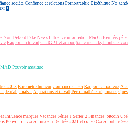
iance société
Confiance et relations
Pornographie
Bioéthique
No gend
ex)
+
ce
Nuit Debout
Fake News
Influence information
Mai 68
Rentrée, pêle
 vie
Rapport au travail
ChatGPT et amour
Santé mentale, famille et con
OMAD
Pouvoir magique
trée 2018
Baromètre humeur
Confiance en soi
Rapports amoureux
A ch
oir
Je n'ai jamais...
Aspirations et travail
Personnalité et régionales
Ques
es
Influence marques
Vacances
Séries 1
Séries 2
Finances, bitcoin
Ubér
ons
Pouvoir du consommateur
Rentrée 2021 et conso
Conso online
Sec