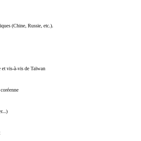
iques (Chine, Russie, etc.).
 et vis-à-vis de Taïwan
e coréenne
r...)
t