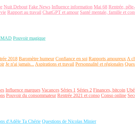
ce
Nuit Debout
Fake News
Influence information
Mai 68
Rentrée, pêle
 vie
Rapport au travail
ChatGPT et amour
Santé mentale, famille et con
OMAD
Pouvoir magique
trée 2018
Baromètre humeur
Confiance en soi
Rapports amoureux
A ch
oir
Je n'ai jamais...
Aspirations et travail
Personnalité et régionales
Ques
es
Influence marques
Vacances
Séries 1
Séries 2
Finances, bitcoin
Ubér
ons
Pouvoir du consommateur
Rentrée 2021 et conso
Conso online
Sec
ons d'Adèle Ta Chérie
Questions de Nicolas Minier