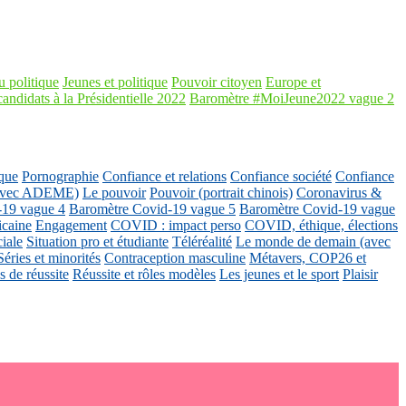
 politique
Jeunes et politique
Pouvoir citoyen
Europe et
candidats à la Présidentielle 2022
Baromètre #MoiJeune2022 vague 2
que
Pornographie
Confiance et relations
Confiance société
Confiance
 (avec ADEME)
Le pouvoir
Pouvoir (portrait chinois)
Coronavirus &
-19 vague 4
Baromètre Covid-19 vague 5
Baromètre Covid-19 vague
icaine
Engagement
COVID : impact perso
COVID, éthique, élections
ciale
Situation pro et étudiante
Téléréalité
Le monde de demain (avec
Séries et minorités
Contraception masculine
Métavers, COP26 et
 de réussite
Réussite et rôles modèles
Les jeunes et le sport
Plaisir