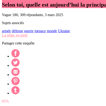
Selon toi, quelle est aujourd’hui la princi
Vague 180, 309 répondants, 3 mars 2025
Sujets associés
armée
défense
guerre
menace
monde
Ukraine
La rédac en parle
Partager cette enquête
85%