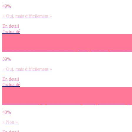
49%
« Oui, mais difficilement »
En detail
#actualité
Dans le cas d’un conflit avec une autre grande puissance (comme la Ru
39%
« Oui, mais difficilement »
En detail
#actualité
Si la France était impliquée dans un conflit, envisagerais-tu de t’enga
40%
« Non »