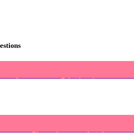
uestions
a France, à cause de désaccords géopolitiques importants ou d’intérêts
ussie ou la Chine), penses-tu que l’Union européenne pourrait assurer s