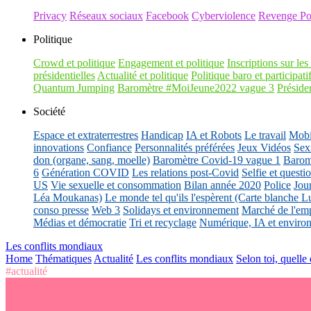
Privacy
Réseaux sociaux
Facebook
Cyberviolence
Revenge Po
Politique
Crowd et politique
Engagement et politique
Inscriptions sur les 
présidentielles
Actualité et politique
Politique baro et participati
Quantum Jumping
Baromètre #MoiJeune2022 vague 3
Présiden
Société
Espace et extraterrestres
Handicap
IA et Robots
Le travail
Mobil
innovations
Confiance
Personnalités préférées
Jeux Vidéos
Sex
don (organe, sang, moelle)
Baromètre Covid-19 vague 1
Barom
6
Génération COVID
Les relations post-Covid
Selfie et questi
US
Vie sexuelle et consommation
Bilan année 2020
Police
Jou
Léa Moukanas)
Le monde tel qu'ils l'espèrent (Carte blanche L
conso presse
Web 3
Solidays et environnement
Marché de l'emp
Médias et démocratie
Tri et recyclage
Numérique, IA et enviro
Les conflits mondiaux
Home
Thématiques
Actualité
Les conflits mondiaux
Selon toi, quelle
#actualité