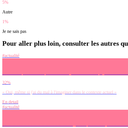
5%
Autre
1%
Je ne sais pas
Pour aller plus loin, consulter les autres q
#actualité
Penses-tu que les USA pourraient un jour devenir un pays ennemi de l
32%
« Oui, même si j'ai du mal à l'imaginer dans le contexte actuel »
En detail
#actualité
Dans le cas d’un conflit avec une autre grande puissance (comme la R