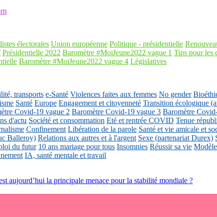
rn
listes électorales
Union européenne
Politique - présidentielle
Renouveau
f
Présidentielle 2022
Baromètre #MoiJeune2022 vague 1
Tips pour les 
tielle
Baromètre #MoiJeune2022 vague 4
Législatives
ité, transports
e-Santé
Violences faites aux femmes
No gender
Bioéthi
isme
Santé
Europe
Engagement et citoyenneté
Transition écologique
ètre Covid-19 vague 2
Baromètre Covid-19 vague 3
Baromètre Covid
ons d'actu
Société et consommation
Eté et rentrée COVID
Tenue républ
rnalisme
Confinement
Libération de la parole
Santé et vie amicale et so
uc Balleroy)
Relations aux autres et à l'argent
Sexe (partenariat Durex)
loi du futur
10 ans mariage pour tous
Insomnies
Réussir sa vie
Modèles
nnement
IA, santé mentale et travail
 est aujourd’hui la principale menace pour la stabilité mondiale ?