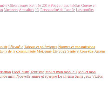
-mêle
Gilets Jaunes
Rentrée 2019
Pouvoir des médias
Guerre en
so
Vacances
Actualités
JO
Personnalité de l'année
Les conflits
oisir
Pêle-mêle
Tabous et polémiques
Normes et transmissions
tions de la communauté MoiJeune
Été 2022
Santé et bien-être
Amour
isation
Food, distri
Tourisme
Moi et mon mobile 1
Moi et mon
onde main
Nouvelle année et épargne
Le cinéma
Santé
Jeux Vidéos