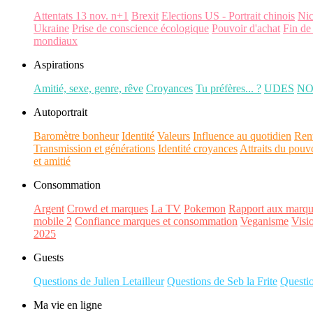
Attentats 13 nov. n+1
Brexit
Elections US - Portrait chinois
Ni
Ukraine
Prise de conscience écologique
Pouvoir d'achat
Fin de
mondiaux
Aspirations
Amitié, sexe, genre, rêve
Croyances
Tu préfères... ?
UDES
N
Autoportrait
Baromètre bonheur
Identité
Valeurs
Influence au quotidien
Ren
Transmission et générations
Identité croyances
Attraits du pouv
et amitié
Consommation
Argent
Crowd et marques
La TV
Pokemon
Rapport aux marqu
mobile 2
Confiance marques et consommation
Veganisme
Visi
2025
Guests
Questions de Julien Letailleur
Questions de Seb la Frite
Questi
Ma vie en ligne