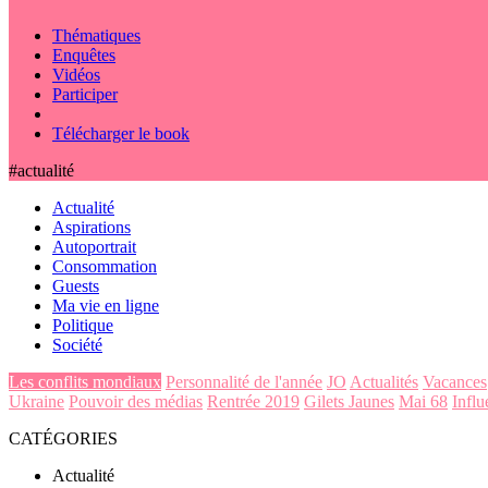
Thématiques
Enquêtes
Vidéos
Participer
Télécharger le book
#actualité
Actualité
Aspirations
Autoportrait
Consommation
Guests
Ma vie en ligne
Politique
Société
Les conflits mondiaux
Personnalité de l'année
JO
Actualités
Vacances
Ukraine
Pouvoir des médias
Rentrée 2019
Gilets Jaunes
Mai 68
Influ
CATÉGORIES
Actualité