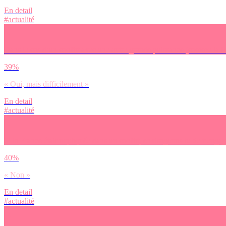
En detail
#actualité
Dans le cas d’un conflit avec une autre grande puissance (comme la Ru
39%
« Oui, mais difficilement »
En detail
#actualité
Si la France était impliquée dans un conflit, envisagerais-tu de t’enga
40%
« Non »
En detail
#actualité