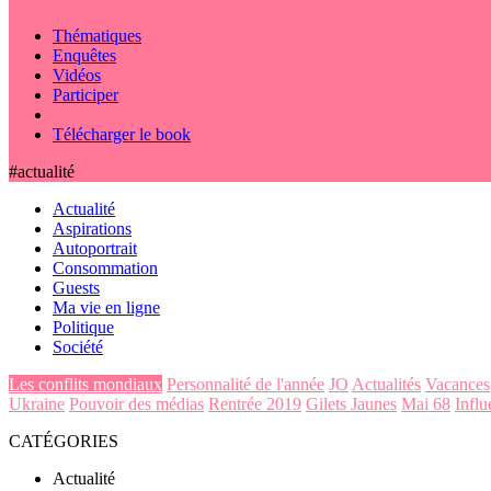
Thématiques
Enquêtes
Vidéos
Participer
Télécharger le book
#actualité
Actualité
Aspirations
Autoportrait
Consommation
Guests
Ma vie en ligne
Politique
Société
Les conflits mondiaux
Personnalité de l'année
JO
Actualités
Vacances
Ukraine
Pouvoir des médias
Rentrée 2019
Gilets Jaunes
Mai 68
Influ
CATÉGORIES
Actualité