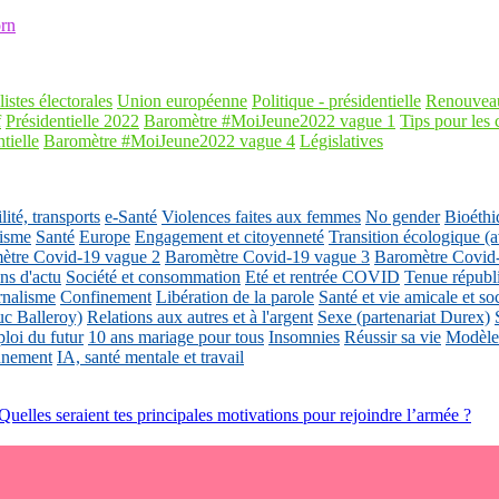
rn
listes électorales
Union européenne
Politique - présidentielle
Renouveau
f
Présidentielle 2022
Baromètre #MoiJeune2022 vague 1
Tips pour les 
tielle
Baromètre #MoiJeune2022 vague 4
Législatives
ité, transports
e-Santé
Violences faites aux femmes
No gender
Bioéthi
isme
Santé
Europe
Engagement et citoyenneté
Transition écologique
ètre Covid-19 vague 2
Baromètre Covid-19 vague 3
Baromètre Covid
ons d'actu
Société et consommation
Eté et rentrée COVID
Tenue républ
rnalisme
Confinement
Libération de la parole
Santé et vie amicale et so
uc Balleroy)
Relations aux autres et à l'argent
Sexe (partenariat Durex)
loi du futur
10 ans mariage pour tous
Insomnies
Réussir sa vie
Modèles
nnement
IA, santé mentale et travail
 Quelles seraient tes principales motivations pour rejoindre l’armée ?