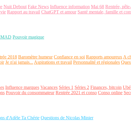
ce
Nuit Debout
Fake News
Influence information
Mai 68
Rentrée, pêle
 vie
Rapport au travail
ChatGPT et amour
Santé mentale, famille et con
OMAD
Pouvoir magique
trée 2018
Baromètre humeur
Confiance en soi
Rapports amoureux
A ch
oir
Je n'ai jamais...
Aspirations et travail
Personnalité et régionales
Ques
es
Influence marques
Vacances
Séries 1
Séries 2
Finances, bitcoin
Ubér
ons
Pouvoir du consommateur
Rentrée 2021 et conso
Conso online
Sec
ons d'Adèle Ta Chérie
Questions de Nicolas Minier