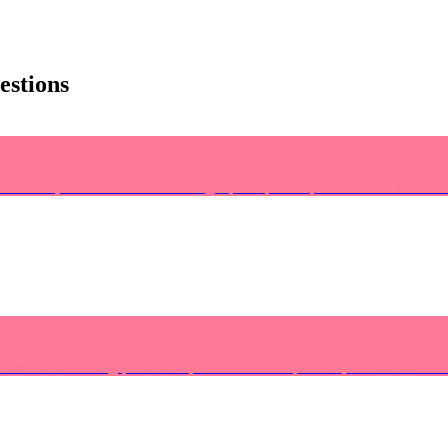
uestions
a France, à cause de désaccords géopolitiques importants ou d’intérêts
ussie ou la Chine), penses-tu que l’Union européenne pourrait assurer s