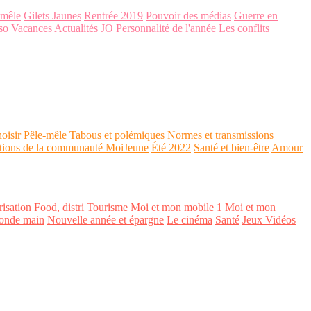
-mêle
Gilets Jaunes
Rentrée 2019
Pouvoir des médias
Guerre en
so
Vacances
Actualités
JO
Personnalité de l'année
Les conflits
oisir
Pêle-mêle
Tabous et polémiques
Normes et transmissions
tions de la communauté MoiJeune
Été 2022
Santé et bien-être
Amour
isation
Food, distri
Tourisme
Moi et mon mobile 1
Moi et mon
onde main
Nouvelle année et épargne
Le cinéma
Santé
Jeux Vidéos