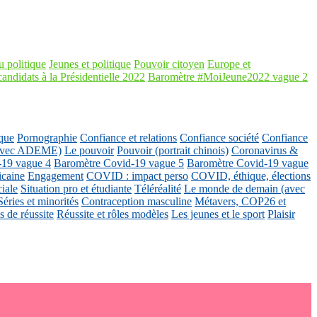
 politique
Jeunes et politique
Pouvoir citoyen
Europe et
candidats à la Présidentielle 2022
Baromètre #MoiJeune2022 vague 2
que
Pornographie
Confiance et relations
Confiance société
Confiance
 (avec ADEME)
Le pouvoir
Pouvoir (portrait chinois)
Coronavirus &
-19 vague 4
Baromètre Covid-19 vague 5
Baromètre Covid-19 vague
icaine
Engagement
COVID : impact perso
COVID, éthique, élections
ciale
Situation pro et étudiante
Téléréalité
Le monde de demain (avec
Séries et minorités
Contraception masculine
Métavers, COP26 et
 de réussite
Réussite et rôles modèles
Les jeunes et le sport
Plaisir