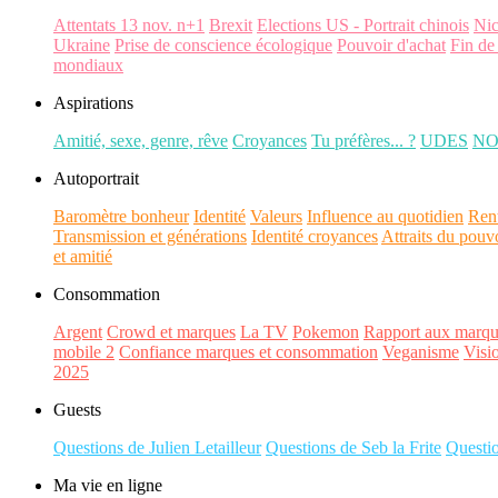
Attentats 13 nov. n+1
Brexit
Elections US - Portrait chinois
Ni
Ukraine
Prise de conscience écologique
Pouvoir d'achat
Fin de
mondiaux
Aspirations
Amitié, sexe, genre, rêve
Croyances
Tu préfères... ?
UDES
N
Autoportrait
Baromètre bonheur
Identité
Valeurs
Influence au quotidien
Ren
Transmission et générations
Identité croyances
Attraits du pouv
et amitié
Consommation
Argent
Crowd et marques
La TV
Pokemon
Rapport aux marqu
mobile 2
Confiance marques et consommation
Veganisme
Visi
2025
Guests
Questions de Julien Letailleur
Questions de Seb la Frite
Questi
Ma vie en ligne