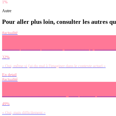
1%
Autre
Pour aller plus loin, consulter les autres q
#actualité
Penses-tu que les USA pourraient un jour devenir un pays ennemi de l
32%
« Oui, même si j'ai du mal à l'imaginer dans le contexte actuel »
En detail
#actualité
Dans le cas d’un conflit avec une autre grande puissance (comme la R
49%
« Oui, mais difficilement »