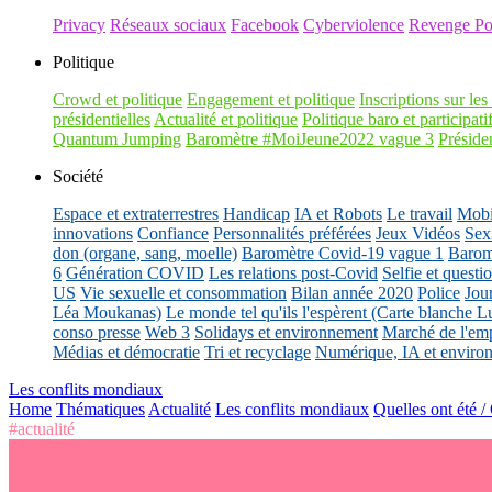
Privacy
Réseaux sociaux
Facebook
Cyberviolence
Revenge Po
Politique
Crowd et politique
Engagement et politique
Inscriptions sur les 
présidentielles
Actualité et politique
Politique baro et participati
Quantum Jumping
Baromètre #MoiJeune2022 vague 3
Présiden
Société
Espace et extraterrestres
Handicap
IA et Robots
Le travail
Mobil
innovations
Confiance
Personnalités préférées
Jeux Vidéos
Sex
don (organe, sang, moelle)
Baromètre Covid-19 vague 1
Barom
6
Génération COVID
Les relations post-Covid
Selfie et questi
US
Vie sexuelle et consommation
Bilan année 2020
Police
Jou
Léa Moukanas)
Le monde tel qu'ils l'espèrent (Carte blanche L
conso presse
Web 3
Solidays et environnement
Marché de l'emp
Médias et démocratie
Tri et recyclage
Numérique, IA et enviro
Les conflits mondiaux
Home
Thématiques
Actualité
Les conflits mondiaux
Quelles ont été /
#actualité