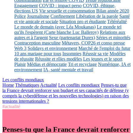
consommation
Eté et rentrée COVID
Tenue républicaine
Engagement
COVID : impact perso
COVID, éthique,
élections US
Vie sexuelle et consommation
Bilan année 2020
Police
Journalisme
Confinement
Libération de la parole
Santé
et vie amicale et sociale
Situation pro et étudiante
Téléréalité
Le monde de demain (avec Léa Moukanas)
Le monde tel
qu'ils l'espèrent (Carte blanche Luc Balleroy)
Relations aux
autres et à l'argent
Sexe (partenariat Durex)
Séries et minorités
Contraception masculine
Métavers, COP26 et conso presse
Web 3
Solidays et environnement
Marché de l'emploi du futur
10 ans mariage pour tous
Insomnies
Réussir sa vie
Modèles
de réussite
Réussite et rôles modèles
Les jeunes et le sport
Plaisir
Médias et démocratie
Tri et recyclage
Numérique, IA et
environnement
IA, santé mentale et travail
Les conflits mondiaux
Home
Thématiques
Actualité
Les conflits mondiaux
Penses-tu que
la France devrait renforcer son budget et ses capacités de défense (y
compris la cyberdéfense et les nouvelles technologies) en raison des
tensions internationales ?
#actualité
Penses-tu que la France devrait renforcer