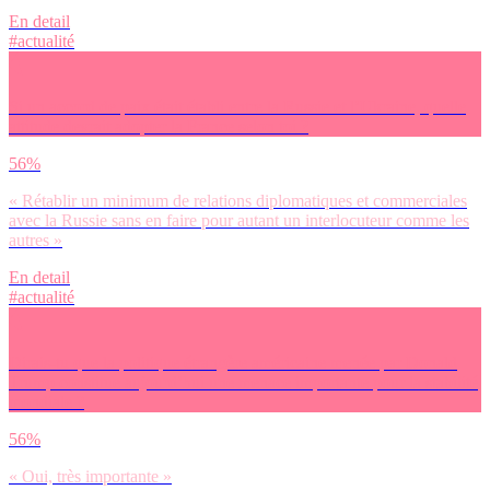
En detail
#actualité
Si un accord de paix était établi entre la Russie et l’Ukraine, quelle
attitude devrait adopter la France selon toi ?
56%
« Rétablir un minimum de relations diplomatiques et commerciales
avec la Russie sans en faire pour autant un interlocuteur comme les
autres »
En detail
#actualité
Dirais-tu que la politique étrangère américaine menée par Donald
Trump constitue aujourd’hui une menace importante pour la stabilité
mondiale ?
56%
« Oui, très importante »