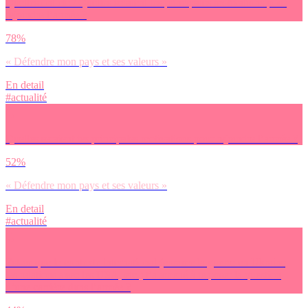
Quelles ont été / Quelles seraient tes principales motivations pour
rejoindre l’armée ?
78%
« Défendre mon pays et ses valeurs »
En detail
#actualité
Quelles seraient tes principales motivations pour rejoindre l’armée ?
52%
« Défendre mon pays et ses valeurs »
En detail
#actualité
Est-ce que le contexte international (comme la guerre en Ukraine,
les relations avec les USA, etc.) t’a amené à te poser la question
d’une carrière dans l’armée ?