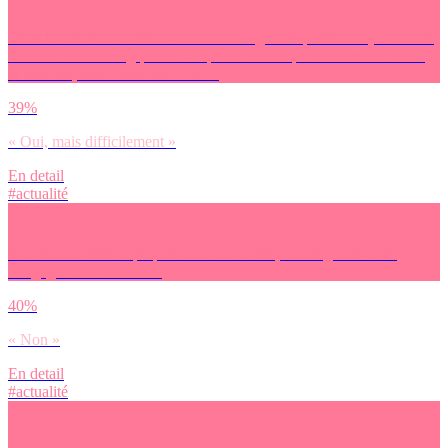
Dans le cas d’un conflit avec une autre grande puissance (comme la
Russie ou la Chine), penses-tu que la France pourrait assurer seule
sa défense, sans l’aide des USA ?
39%
« Oui, mais difficilement »
En detail
#actualité
Si la France était impliquée dans un conflit, envisagerais-tu de
t’engager dans l’armée ?
40%
« Non »
En detail
#actualité