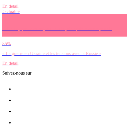
En detail
#actualité
Selon toi, quelle est aujourd’hui la principale menace pour la
stabilité mondiale ?
85%
« La guerre en Ukraine et les tensions avec la Russie »
En detail
Suivez-nous sur