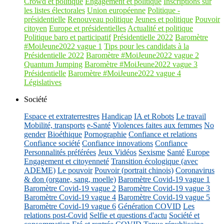
Crowd et politique
Engagement et politique
Inscriptions sur
les listes électorales
Union européenne
Politique -
présidentielle
Renouveau politique
Jeunes et politique
Pouvoir
citoyen
Europe et présidentielles
Actualité et politique
Politique baro et participatif
Présidentielle 2022
Baromètre
#MoiJeune2022 vague 1
Tips pour les candidats à la
Présidentielle 2022
Baromètre #MoiJeune2022 vague 2
Quantum Jumping
Baromètre #MoiJeune2022 vague 3
Présidentielle
Baromètre #MoiJeune2022 vague 4
Législatives
Société
Espace et extraterrestres
Handicap
IA et Robots
Le travail
Mobilité, transports
e-Santé
Violences faites aux femmes
No
gender
Bioéthique
Pornographie
Confiance et relations
Confiance société
Confiance innovations
Confiance
Personnalités préférées
Jeux Vidéos
Sexisme
Santé
Europe
Engagement et citoyenneté
Transition écologique (avec
ADEME)
Le pouvoir
Pouvoir (portrait chinois)
Coronavirus
& don (organe, sang, moelle)
Baromètre Covid-19 vague 1
Baromètre Covid-19 vague 2
Baromètre Covid-19 vague 3
Baromètre Covid-19 vague 4
Baromètre Covid-19 vague 5
Baromètre Covid-19 vague 6
Génération COVID
Les
relations post-Covid
Selfie et questions d'actu
Société et