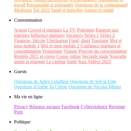
travail
Personnalité et régionales
Questions de la communauté
MoiJeune
Été 2022
Santé et bien-être
Amour et amitié
Consommation
Argent
Crowd et marques
La TV
Pokemon
Rapport aux
marques
Influence marques
Vacances
Séries 1
Séries 2
Finances, bitcoin
Ubérisation
Food, distri
Tourisme
Moi et
mon mobile 1
Moi et mon mobile 2
Confiance marques et
consommation
Veganisme
Visions
Pouvoir du consommateur
Rentrée 2021 et conso
Conso online
Seconde main
Nouvelle
année et épargne
Le cinéma
Santé
Jeux Vidéos 2025
Guests
Questions de Julien Letailleur
Questions de Seb la Frite
Questions d'Adèle Ta Chérie
Questions de Nicolas Minier
Ma vie en ligne
Privacy
Réseaux sociaux
Facebook
Cyberviolence
Revenge
Porn
Politique