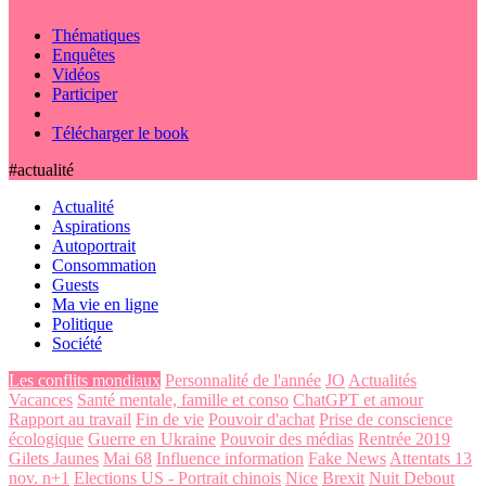
Thématiques
Enquêtes
Vidéos
Participer
Télécharger le book
#actualité
Actualité
Aspirations
Autoportrait
Consommation
Guests
Ma vie en ligne
Politique
Société
Les conflits mondiaux
Personnalité de l'année
JO
Actualités
Vacances
Santé mentale, famille et conso
ChatGPT et amour
Rapport au travail
Fin de vie
Pouvoir d'achat
Prise de conscience
écologique
Guerre en Ukraine
Pouvoir des médias
Rentrée 2019
Gilets Jaunes
Mai 68
Influence information
Fake News
Attentats 13
nov. n+1
Elections US - Portrait chinois
Nice
Brexit
Nuit Debout