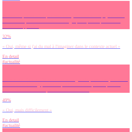
Penses-tu que les USA pourraient un jour devenir un pays ennemi
de la France, à cause de désaccords géopolitiques importants ou
d’intérêts opposés ?
32%
« Oui, même si j'ai du mal à l'imaginer dans le contexte actuel »
En detail
#actualité
Dans le cas d’un conflit avec une autre grande puissance (comme la
Russie ou la Chine), penses-tu que l’Union européenne pourrait
assurer seule sa défense, sans l’aide des USA ?
49%
« Oui, mais difficilement »
En detail
#actualité