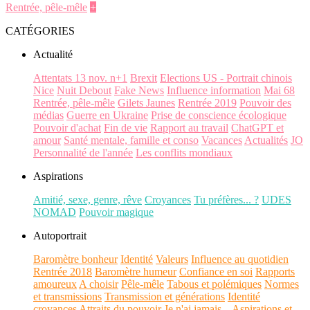
Rentrée, pêle-mêle
+
CATÉGORIES
Actualité
Attentats 13 nov. n+1
Brexit
Elections US - Portrait chinois
Nice
Nuit Debout
Fake News
Influence information
Mai 68
Rentrée, pêle-mêle
Gilets Jaunes
Rentrée 2019
Pouvoir des
médias
Guerre en Ukraine
Prise de conscience écologique
Pouvoir d'achat
Fin de vie
Rapport au travail
ChatGPT et
amour
Santé mentale, famille et conso
Vacances
Actualités
JO
Personnalité de l'année
Les conflits mondiaux
Aspirations
Amitié, sexe, genre, rêve
Croyances
Tu préfères... ?
UDES
NOMAD
Pouvoir magique
Autoportrait
Baromètre bonheur
Identité
Valeurs
Influence au quotidien
Rentrée 2018
Baromètre humeur
Confiance en soi
Rapports
amoureux
A choisir
Pêle-mêle
Tabous et polémiques
Normes
et transmissions
Transmission et générations
Identité
croyances
Attraits du pouvoir
Je n'ai jamais...
Aspirations et