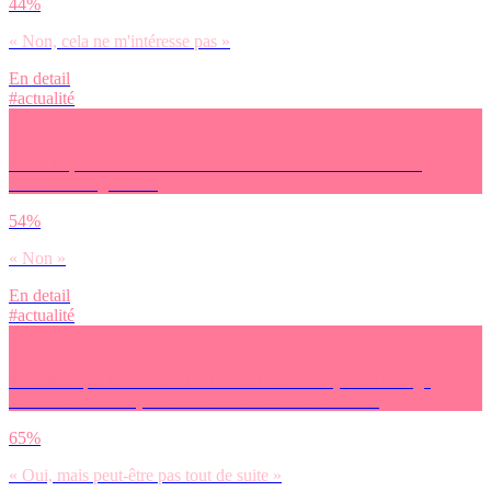
44%
« Non, cela ne m'intéresse pas »
En detail
#actualité
Selon toi, la France devrait-elle rendre le service militaire de
nouveau obligatoire ?
54%
« Non »
En detail
#actualité
Penses-tu que la menace d’un conflit nucléaire (ou de l’usage
d’armes nucléaires) est réelle dans le contexte actuel ?
65%
« Oui, mais peut-être pas tout de suite »