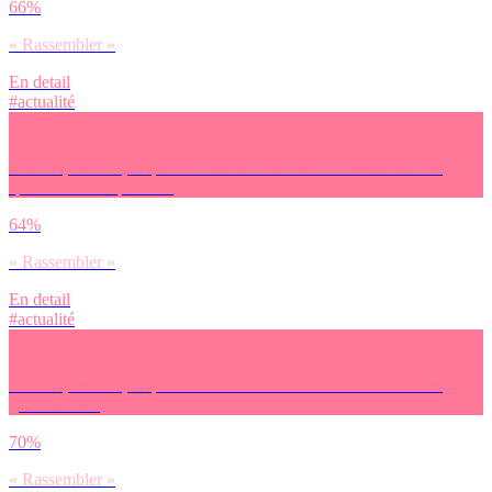
66%
« Rassembler »
En detail
#actualité
Pour toi, les JO ça a plutôt tendance à diviser ou rassembler les
sportifs et non sportifs ?
64%
« Rassembler »
En detail
#actualité
Pour toi, les JO ça a plutôt tendance à diviser ou rassembler les
générations ?
70%
« Rassembler »