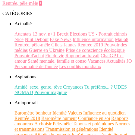
Rentrée, pêle-mêle
+
CATÉGORIES
Actualité
Attentats 13 nov. n+1
Brexit
Elections US - Portrait chinois
Nice
Nuit Debout
Fake News
Influence information
Mai 68
Rentrée, pêle-mêle
Gilets Jaunes
Rentrée 2019
Pouvoir des
médias
Guerre en Ukraine
Prise de conscience écologique
Pouvoir d'achat
Fin de vie
Rapport au travail
ChatGPT et
amour
Santé mentale, famille et conso
Vacances
Actualités
JO
Personnalité de l'année
Les conflits mondiaux
Aspirations
Amitié, sexe, genre, rêve
Croyances
Tu préfères... ?
UDES
NOMAD
Pouvoir magique
Autoportrait
Baromètre bonheur
Identité
Valeurs
Influence au quotidien
Rentrée 2018
Baromètre humeur
Confiance en soi
Rapports
amoureux
A choisir
Pêle-mêle
Tabous et polémiques
Normes
et transmissions
Transmission et générations
Identité
croyances
Attraits du pouvoir
Je n'ai jamais...
Aspirations et