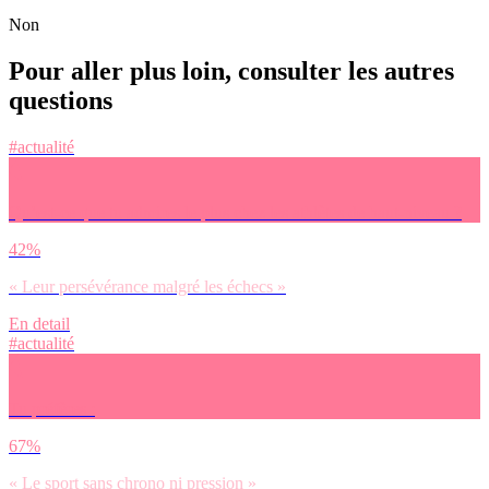
Non
Pour aller plus loin, consulter les autres
questions
#actualité
Qu’est-ce que tu admires le plus chez les athlètes de haut-niveau ?
42%
« Leur persévérance malgré les échecs »
En detail
#actualité
Tu préfères :
67%
« Le sport sans chrono ni pression »