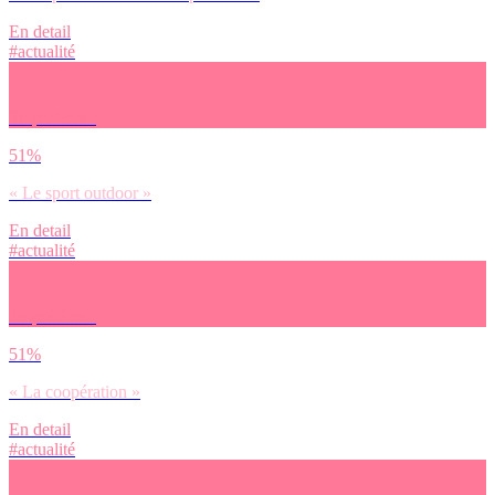
En detail
#actualité
Tu préfères :
51%
« Le sport outdoor »
En detail
#actualité
Tu préfères :
51%
« La coopération »
En detail
#actualité