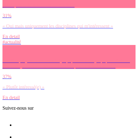
As-tu prévu de suivre les JO cet été ?
31%
« Oui mais uniquement les disciplines qui m'intéressent »
En detail
#actualité
En 2024, il y aura les Jeux Olympiques et Paralympiques d’été en
France. Quel est ton niveau d’intérêt pour cet événement ?
37%
« Plutôt intéressé(e) »
En detail
Suivez-nous sur