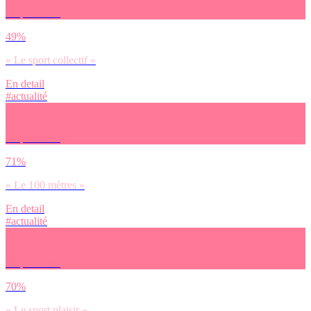
Tu préfères :
49%
« Le sport collectif »
En detail
#actualité
Tu préfères :
71%
« Le 100 mètres »
En detail
#actualité
Tu préfères :
70%
« Le sport plaisir »