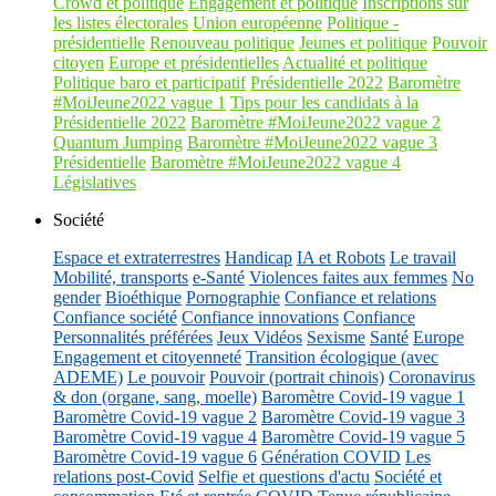
Crowd et politique
Engagement et politique
Inscriptions sur
les listes électorales
Union européenne
Politique -
présidentielle
Renouveau politique
Jeunes et politique
Pouvoir
citoyen
Europe et présidentielles
Actualité et politique
Politique baro et participatif
Présidentielle 2022
Baromètre
#MoiJeune2022 vague 1
Tips pour les candidats à la
Présidentielle 2022
Baromètre #MoiJeune2022 vague 2
Quantum Jumping
Baromètre #MoiJeune2022 vague 3
Présidentielle
Baromètre #MoiJeune2022 vague 4
Législatives
Société
Espace et extraterrestres
Handicap
IA et Robots
Le travail
Mobilité, transports
e-Santé
Violences faites aux femmes
No
gender
Bioéthique
Pornographie
Confiance et relations
Confiance société
Confiance innovations
Confiance
Personnalités préférées
Jeux Vidéos
Sexisme
Santé
Europe
Engagement et citoyenneté
Transition écologique (avec
ADEME)
Le pouvoir
Pouvoir (portrait chinois)
Coronavirus
& don (organe, sang, moelle)
Baromètre Covid-19 vague 1
Baromètre Covid-19 vague 2
Baromètre Covid-19 vague 3
Baromètre Covid-19 vague 4
Baromètre Covid-19 vague 5
Baromètre Covid-19 vague 6
Génération COVID
Les
relations post-Covid
Selfie et questions d'actu
Société et