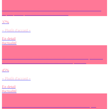
Es-tu d’accord avec l’affirmation suivante : Les JO vont avoir un
impact positif pour les territoires concernés.
37%
« Plutôt d'accord »
En detail
#actualité
Es-tu d’accord avec l’affirmation suivante : Les JO vont permettre
de moderniser / renouveler les infrastructures sportives.
45%
« Plutôt d'accord »
En detail
#actualité
Es-tu d’accord avec l’affirmation suivante : Grâce aux JO, les