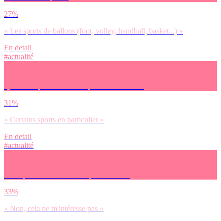
27%
« Les sports de ballons (foot, volley, handball, basket...) »
En detail
#actualité
Qu’est-ce qui t’intéresse le plus dans les JO ?
31%
« Certains sports en particulier »
En detail
#actualité
As-tu pu obtenir des billets pour les JO ?
33%
« Non, cela ne m'intéresse pas »