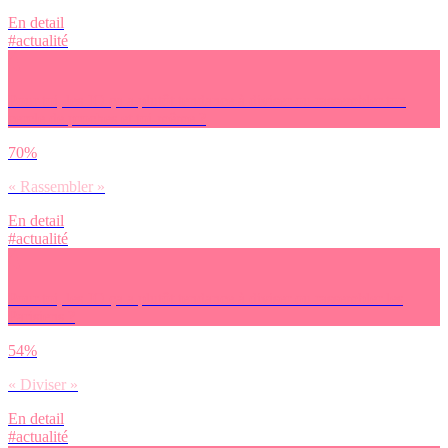
En detail
#actualité
Pour toi, les JO ça a plutôt tendance à diviser ou rassembler ton
cercle de proches et toi-même ?
70%
« Rassembler »
En detail
#actualité
Pour toi, les JO ça a plutôt tendance à diviser ou rassembler les
Parisiens ?
54%
« Diviser »
En detail
#actualité