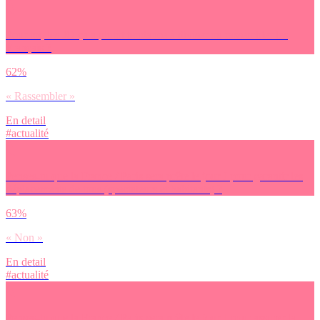
Pour toi, les JO ça a plutôt tendance à diviser ou rassembler les
Français ?
62%
« Rassembler »
En detail
#actualité
Penses-tu que la France / Paris sera prête le jour J pour garantir les
déplacements de tous (spectateurs et habitants) ?
63%
« Non »
En detail
#actualité
Penses-tu que la France / Paris sera prête le jour J pour assurer la