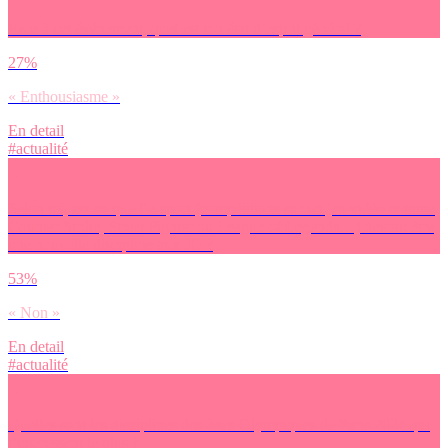
Face à cet événement, quel est ton état d’esprit général ?
27%
« Enthousiasme »
En detail
#actualité
Selon toi, est-ce que l’e-sport (compétitions sur un jeu vidéo comme
Counter Strike, Street Fighter ou League of Legends…) devrait être
une nouvelle discipline aux JO ?
53%
« Non »
En detail
#actualité
Quelles sont les disciplines des Jeux Olympiques de Paris 2024 qui
t’intéressent le plus ?