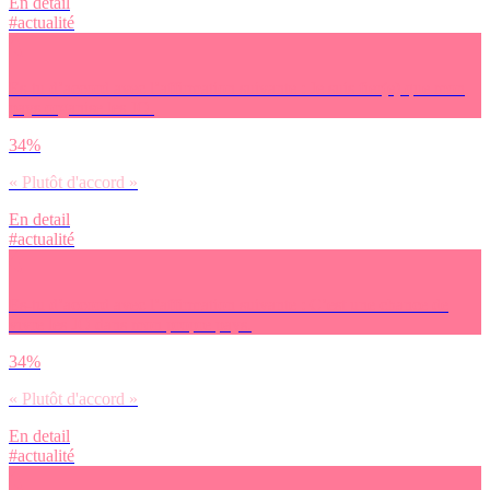
En detail
#actualité
Es-tu d’accord avec l’affirmation suivante : Je suis fier(e) que mon
pays organise les JO.
34%
« Plutôt d'accord »
En detail
#actualité
Es-tu d’accord avec l’affirmation suivante : C’est une chance de
vivre les JO dans mon propre pays.
34%
« Plutôt d'accord »
En detail
#actualité