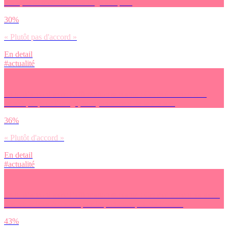
Français se mettront davantage au sport.
30%
« Plutôt pas d'accord »
En detail
#actualité
Es-tu d’accord avec l’affirmation suivante : Cet événement sera
bénéfique pour l’image, le rayonnement de la France.
36%
« Plutôt d'accord »
En detail
#actualité
Es-tu d’accord avec l’affirmation suivante : Cet événement va avoir
des retombées économiques importantes pour la France.
43%