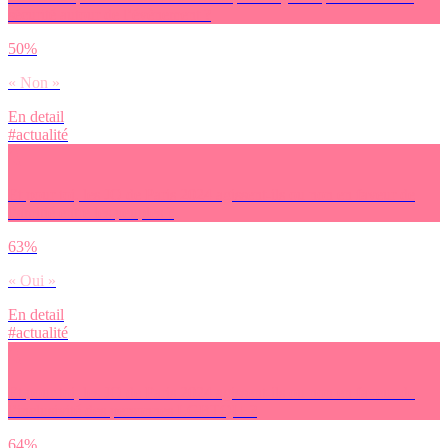
sécurité autour de l’évènement ?
50%
« Non »
En detail
#actualité
Et pour toi, les JO de Paris 2024 agissent-ils ou non en faveur de
l’amitié entre les peuples ?
63%
« Oui »
En detail
#actualité
Et pour toi, les JO de Paris 2024 agissent-ils ou non en faveur de
l’inclusivité des personnes LGBTQI+ ?
64%