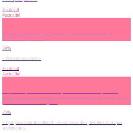
En detail
#actualité
À tes yeux, les marques qui s’engagent dans le sport et les
événements sportifs…
39%
« Rien de tout cela »
En detail
#actualité
En plus des partenaires officiels, de nombreuses marques vont
communiquer pendant et autour des JO. De manière générale, tu es
plus sensible aux messages…
25%
« Qui jouent sur le collectif : réussir ensemble, les Jeux mais pas
seulement »