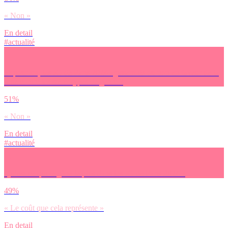
« Non »
En detail
#actualité
Et pour toi, les JO de Paris 2024 agissent-ils ou non en faveur de la
lutte contre les stéréotypes de genre ?
51%
« Non »
En detail
#actualité
Qu’est-ce qui te gêne le plus dans les JO de Paris 2024 ?
49%
« Le coût que cela représente »
En detail