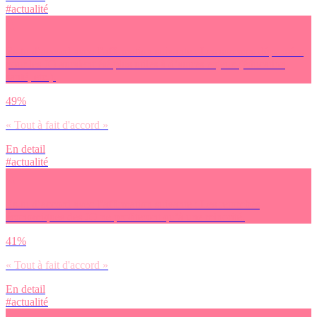
#actualité
Es-tu d’accord avec l’affirmation suivante : Les sommes dépensées
pour les JO auraient été plus utiles à d’autres enjeux (éducation,
santé, etc.).
49%
« Tout à fait d'accord »
En detail
#actualité
Es-tu d’accord avec l’affirmation suivante : Les retombés
économiques des JO ne profiteront qu’à une minorité.
41%
« Tout à fait d'accord »
En detail
#actualité