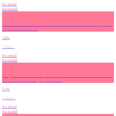
En detail
#actualité
As-tu des souvenirs d’événements sportifs qui t’ont marqué, que ce
soit les JO ou autres ?
54%
« Oui »
En detail
#actualité
Les grands événements sportifs qui ponctuent l’actualité te donnent-
ils envie de te mettre (plus) au sport ?
51%
« Non »
En detail
#actualité