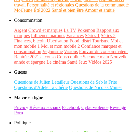
travail
Personnalité et régionales
Questions de la communauté
MoiJeune
Été 2022
Santé et bien-être
Amour et amitié
Consommation
Argent
Crowd et marques
La TV
Pokemon
Rapport aux
marques
Influence marques
Vacances
Séries 1
Séries 2
Finances, bitcoin
Ubérisation
Food, distri
Tourisme
Moi et
mon mobile 1
Moi et mon mobile 2
Confiance marques et
consommation
Veganisme
Visions
Pouvoir du consommateur
Rentrée 2021 et conso
Conso online
Seconde main
Nouvelle
année et épargne
Le cinéma
Santé
Jeux Vidéos 2025
Guests
Questions de Julien Letailleur
Questions de Seb la Frite
Questions d'Adèle Ta Chérie
Questions de Nicolas Minier
Ma vie en ligne
Privacy
Réseaux sociaux
Facebook
Cyberviolence
Revenge
Porn
Politique