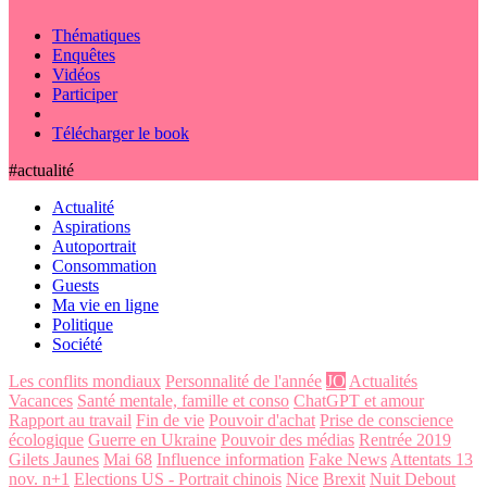
Thématiques
Enquêtes
Vidéos
Participer
Télécharger le book
#actualité
Actualité
Aspirations
Autoportrait
Consommation
Guests
Ma vie en ligne
Politique
Société
Les conflits mondiaux
Personnalité de l'année
JO
Actualités
Vacances
Santé mentale, famille et conso
ChatGPT et amour
Rapport au travail
Fin de vie
Pouvoir d'achat
Prise de conscience
écologique
Guerre en Ukraine
Pouvoir des médias
Rentrée 2019
Gilets Jaunes
Mai 68
Influence information
Fake News
Attentats 13
nov. n+1
Elections US - Portrait chinois
Nice
Brexit
Nuit Debout