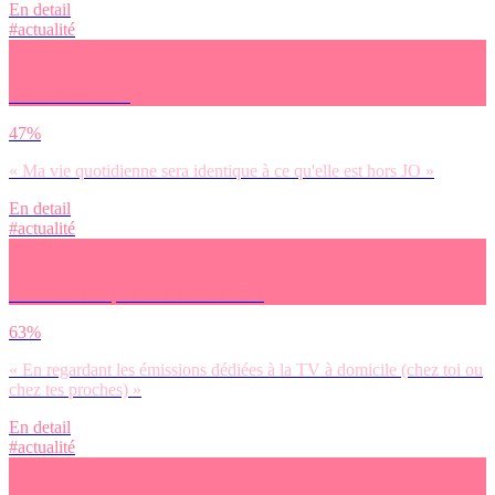
En detail
#actualité
Pendant les JO…
47%
« Ma vie quotidienne sera identique à ce qu'elle est hors JO »
En detail
#actualité
Comment comptes-tu suivre les JO ?
63%
« En regardant les émissions dédiées à la TV à domicile (chez toi ou
chez tes proches) »
En detail
#actualité