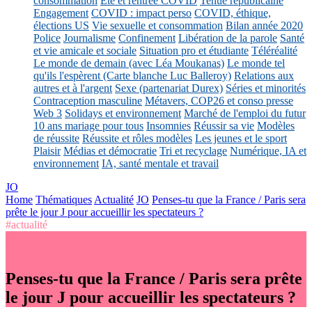
consommation
Eté et rentrée COVID
Tenue républicaine
Engagement
COVID : impact perso
COVID, éthique,
élections US
Vie sexuelle et consommation
Bilan année 2020
Police
Journalisme
Confinement
Libération de la parole
Santé
et vie amicale et sociale
Situation pro et étudiante
Téléréalité
Le monde de demain (avec Léa Moukanas)
Le monde tel
qu'ils l'espèrent (Carte blanche Luc Balleroy)
Relations aux
autres et à l'argent
Sexe (partenariat Durex)
Séries et minorités
Contraception masculine
Métavers, COP26 et conso presse
Web 3
Solidays et environnement
Marché de l'emploi du futur
10 ans mariage pour tous
Insomnies
Réussir sa vie
Modèles
de réussite
Réussite et rôles modèles
Les jeunes et le sport
Plaisir
Médias et démocratie
Tri et recyclage
Numérique, IA et
environnement
IA, santé mentale et travail
JO
Home
Thématiques
Actualité
JO
Penses-tu que la France / Paris sera
prête le jour J pour accueillir les spectateurs ?
#actualité
Penses-tu que la France / Paris sera prête
le jour J pour accueillir les spectateurs ?