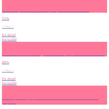
Penses-tu que les JO ont un impact positif sur la société ?
51%
« Oui »
En detail
#actualité
Penses-tu que le sport en général à un impact positif sur la société ?
86%
« Oui »
En detail
#actualité
Pour toi, les JO ça a plutôt tendance à diviser ou rassembler les
peuples ?