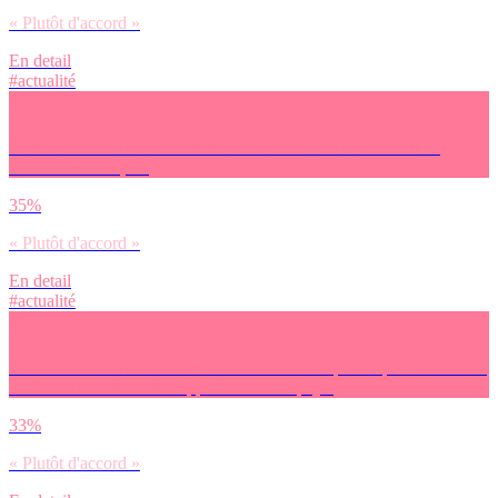
« Plutôt d'accord »
En detail
#actualité
Es-tu d’accord avec l’affirmation suivante : Cet événement va
fédérer les Français.
35%
« Plutôt d'accord »
En detail
#actualité
Es-tu d’accord avec l’affirmation suivante : Je pense que les JO vont
renforcer le sentiment d’appartenance au pays.
33%
« Plutôt d'accord »