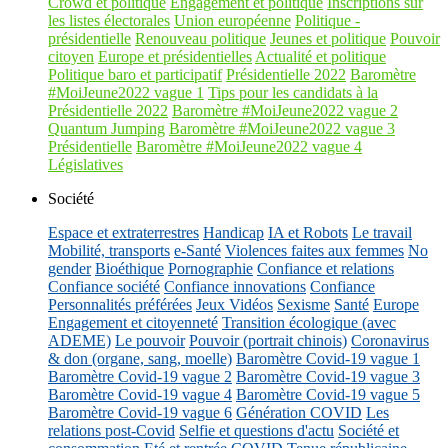
Crowd et politique
Engagement et politique
Inscriptions sur
les listes électorales
Union européenne
Politique -
présidentielle
Renouveau politique
Jeunes et politique
Pouvoir
citoyen
Europe et présidentielles
Actualité et politique
Politique baro et participatif
Présidentielle 2022
Baromètre
#MoiJeune2022 vague 1
Tips pour les candidats à la
Présidentielle 2022
Baromètre #MoiJeune2022 vague 2
Quantum Jumping
Baromètre #MoiJeune2022 vague 3
Présidentielle
Baromètre #MoiJeune2022 vague 4
Législatives
Société
Espace et extraterrestres
Handicap
IA et Robots
Le travail
Mobilité, transports
e-Santé
Violences faites aux femmes
No
gender
Bioéthique
Pornographie
Confiance et relations
Confiance société
Confiance innovations
Confiance
Personnalités préférées
Jeux Vidéos
Sexisme
Santé
Europe
Engagement et citoyenneté
Transition écologique (avec
ADEME)
Le pouvoir
Pouvoir (portrait chinois)
Coronavirus
& don (organe, sang, moelle)
Baromètre Covid-19 vague 1
Baromètre Covid-19 vague 2
Baromètre Covid-19 vague 3
Baromètre Covid-19 vague 4
Baromètre Covid-19 vague 5
Baromètre Covid-19 vague 6
Génération COVID
Les
relations post-Covid
Selfie et questions d'actu
Société et