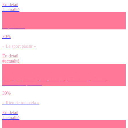
En detail
#actualité
Tu préfères :
70%
« Le sport plaisir »
En detail
#actualité
À tes yeux, les marques qui s’engagent dans le sport et les
événements sportifs…
39%
« Rien de tout cela »
En detail
#actualité