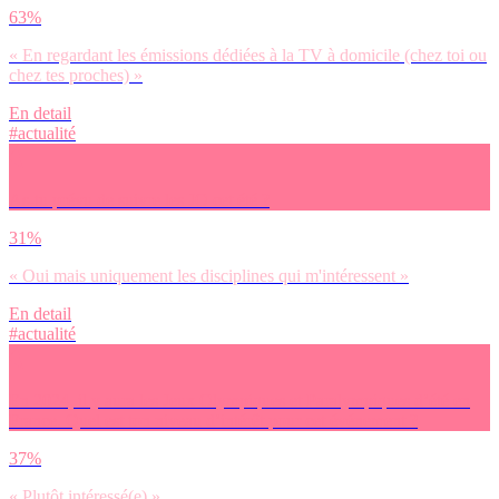
63%
« En regardant les émissions dédiées à la TV à domicile (chez toi ou
chez tes proches) »
En detail
#actualité
As-tu prévu de suivre les JO cet été ?
31%
« Oui mais uniquement les disciplines qui m'intéressent »
En detail
#actualité
En 2024, il y aura les Jeux Olympiques et Paralympiques d’été en
France. Quel est ton niveau d’intérêt pour cet événement ?
37%
« Plutôt intéressé(e) »