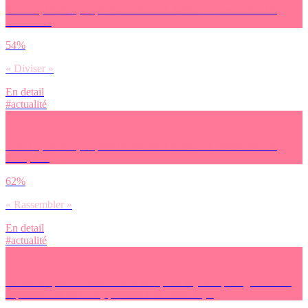
Pour toi, les JO ça a plutôt tendance à diviser ou rassembler les
Parisiens ?
54%
« Diviser »
En detail
#actualité
Pour toi, les JO ça a plutôt tendance à diviser ou rassembler les
Français ?
62%
« Rassembler »
En detail
#actualité
Penses-tu que la France / Paris sera prête le jour J pour garantir les
déplacements de tous (spectateurs et habitants) ?