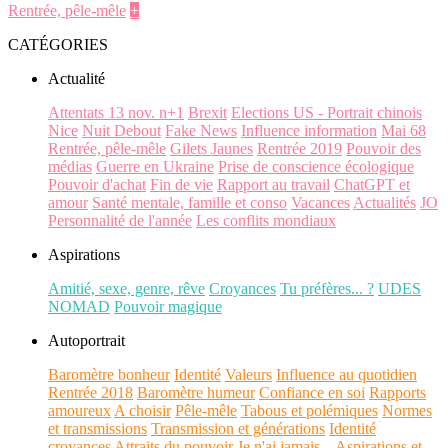
Rentrée, pêle-mêle
+
CATÉGORIES
Actualité
Attentats 13 nov. n+1
Brexit
Elections US - Portrait chinois
Nice
Nuit Debout
Fake News
Influence information
Mai 68
Rentrée, pêle-mêle
Gilets Jaunes
Rentrée 2019
Pouvoir des
médias
Guerre en Ukraine
Prise de conscience écologique
Pouvoir d'achat
Fin de vie
Rapport au travail
ChatGPT et
amour
Santé mentale, famille et conso
Vacances
Actualités
JO
Personnalité de l'année
Les conflits mondiaux
Aspirations
Amitié, sexe, genre, rêve
Croyances
Tu préfères... ?
UDES
NOMAD
Pouvoir magique
Autoportrait
Baromètre bonheur
Identité
Valeurs
Influence au quotidien
Rentrée 2018
Baromètre humeur
Confiance en soi
Rapports
amoureux
A choisir
Pêle-mêle
Tabous et polémiques
Normes
et transmissions
Transmission et générations
Identité
croyances
Attraits du pouvoir
Je n'ai jamais...
Aspirations et