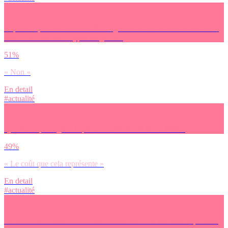
Et pour toi, les JO de Paris 2024 agissent-ils ou non en faveur de la
lutte contre les stéréotypes de genre ?
51%
« Non »
En detail
#actualité
Qu’est-ce qui te gêne le plus dans les JO de Paris 2024 ?
49%
« Le coût que cela représente »
En detail
#actualité
Es-tu d’accord avec l’affirmation suivante : Les sommes dépensées