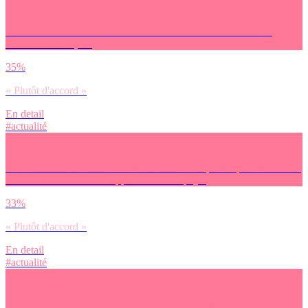
Es-tu d’accord avec l’affirmation suivante : Cet événement va
fédérer les Français.
35%
« Plutôt d'accord »
En detail
#actualité
Es-tu d’accord avec l’affirmation suivante : Je pense que les JO vont
renforcer le sentiment d’appartenance au pays.
33%
« Plutôt d'accord »
En detail
#actualité
Es-tu d’accord avec l’affirmation suivante : C’est une chance de