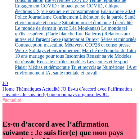
consommation
Eté et rentrée COVID
Tenue républicaine
Engagement
COVID : impact perso
COVID, éthique,
élections US
Vie sexuelle et consommation
Bilan année 2020
Police
Journalisme
Confinement
Libération de la parole
Santé
et vie amicale et sociale
Situation pro et étudiante
Téléréalité
Le monde de demain (avec Léa Moukanas)
Le monde tel
qu'ils l'espèrent (Carte blanche Luc Balleroy)
Relations aux
autres et à l'argent
Sexe (partenariat Durex)
Séries et minorités
Contraception masculine
Métavers, COP26 et conso presse
Web 3
Solidays et environnement
Marché de l'emploi du futur
10 ans mariage pour tous
Insomnies
Réussir sa vie
Modèles
de réussite
Réussite et rôles modèles
Les jeunes et le sport
Plaisir
Médias et démocratie
Tri et recyclage
Numérique, IA et
environnement
IA, santé mentale et travail
JO
Home
Thématiques
Actualité
JO
Es-tu d’accord avec l’affirmation
suivante : Je suis fier(e) que mon pays organise les JO.
#actualité
Es-tu d’accord avec l’affirmation
suivante : Je suis fier(e) que mon pays