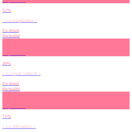
Tu préfères :
51%
« La coopération »
En detail
#actualité
Tu préfères :
49%
« Le sport collectif »
En detail
#actualité
Tu préfères :
71%
« Le 100 mètres »