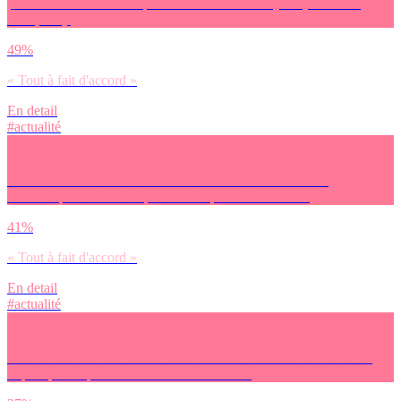
pour les JO auraient été plus utiles à d’autres enjeux (éducation,
santé, etc.).
49%
« Tout à fait d'accord »
En detail
#actualité
Es-tu d’accord avec l’affirmation suivante : Les retombés
économiques des JO ne profiteront qu’à une minorité.
41%
« Tout à fait d'accord »
En detail
#actualité
Es-tu d’accord avec l’affirmation suivante : Les JO vont avoir un
impact positif pour les territoires concernés.