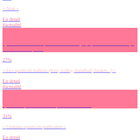
« Non »
En detail
#actualité
Quelles sont les disciplines des Jeux Olympiques de Paris 2024 qui
t’intéressent le plus ?
27%
« Les sports de ballons (foot, volley, handball, basket...) »
En detail
#actualité
Qu’est-ce qui t’intéresse le plus dans les JO ?
31%
« Certains sports en particulier »
En detail