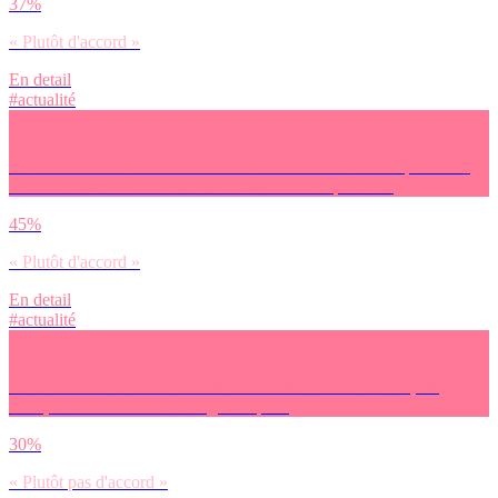
37%
« Plutôt d'accord »
En detail
#actualité
Es-tu d’accord avec l’affirmation suivante : Les JO vont permettre
de moderniser / renouveler les infrastructures sportives.
45%
« Plutôt d'accord »
En detail
#actualité
Es-tu d’accord avec l’affirmation suivante : Grâce aux JO, les
Français se mettront davantage au sport.
30%
« Plutôt pas d'accord »