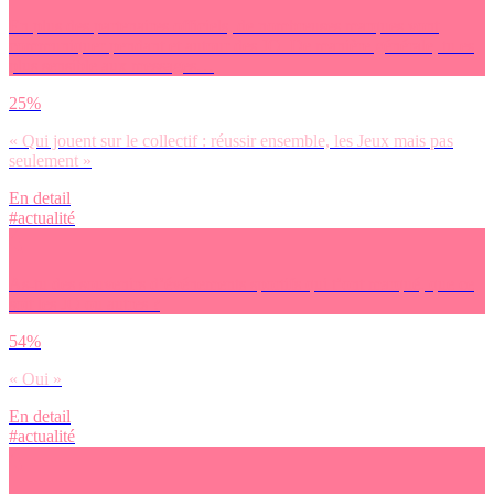
En plus des partenaires officiels, de nombreuses marques vont
communiquer pendant et autour des JO. De manière générale, tu es
plus sensible aux messages…
25%
« Qui jouent sur le collectif : réussir ensemble, les Jeux mais pas
seulement »
En detail
#actualité
As-tu des souvenirs d’événements sportifs qui t’ont marqué, que ce
soit les JO ou autres ?
54%
« Oui »
En detail
#actualité