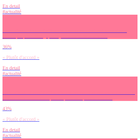
En detail
#actualité
Es-tu d’accord avec l’affirmation suivante : Cet événement sera
bénéfique pour l’image, le rayonnement de la France.
36%
« Plutôt d'accord »
En detail
#actualité
Es-tu d’accord avec l’affirmation suivante : Cet événement va avoir
des retombées économiques importantes pour la France.
43%
« Plutôt d'accord »
En detail
#actualité