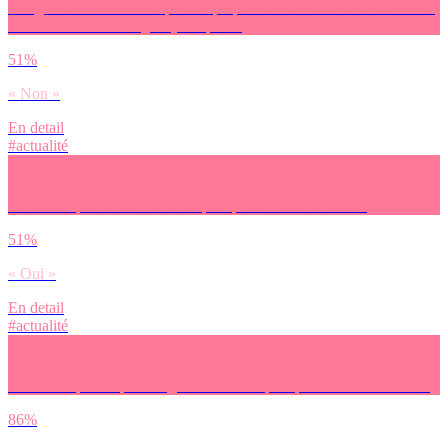
Les grands événements sportifs qui ponctuent l’actualité te donnent-
ils envie de te mettre (plus) au sport ?
51%
« Non »
En detail
#actualité
Penses-tu que les JO ont un impact positif sur la société ?
51%
« Oui »
En detail
#actualité
Penses-tu que le sport en général à un impact positif sur la société ?
86%