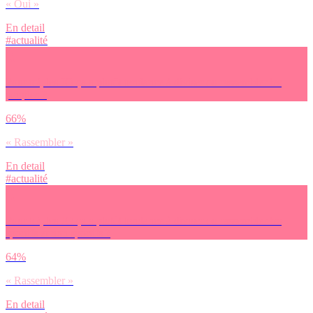
« Oui »
En detail
#actualité
Pour toi, les JO ça a plutôt tendance à diviser ou rassembler les
peuples ?
66%
« Rassembler »
En detail
#actualité
Pour toi, les JO ça a plutôt tendance à diviser ou rassembler les
sportifs et non sportifs ?
64%
« Rassembler »
En detail