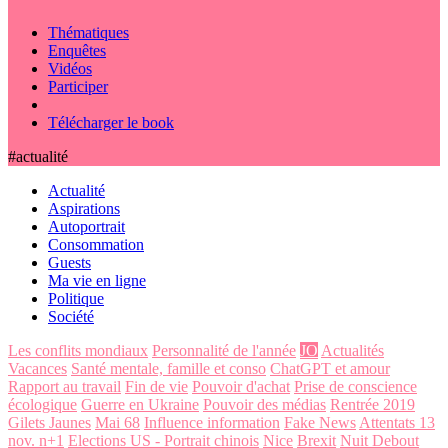
Thématiques
Enquêtes
Vidéos
Participer
Télécharger le book
#actualité
Actualité
Aspirations
Autoportrait
Consommation
Guests
Ma vie en ligne
Politique
Société
Les conflits mondiaux
Personnalité de l'année
JO
Actualités
Vacances
Santé mentale, famille et conso
ChatGPT et amour
Rapport au travail
Fin de vie
Pouvoir d'achat
Prise de conscience
écologique
Guerre en Ukraine
Pouvoir des médias
Rentrée 2019
Gilets Jaunes
Mai 68
Influence information
Fake News
Attentats 13
nov. n+1
Elections US - Portrait chinois
Nice
Brexit
Nuit Debout