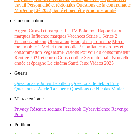
travail
Personnalité et régionales
Questions de la communauté
MoiJeune
Été 2022
Santé et bien-être
Amour et amitié
Consommation
Argent
Crowd et marques
La TV
Pokemon
Rapport aux
marques
Influence marques
Vacances
Séries 1
Séries 2
Finances, bitcoin
Ubérisation
Food, distri
Tourisme
Moi et
mon mobile 1
Moi et mon mobile 2
Confiance marques et
consommation
Veganisme
Visions
Pouvoir du consommateur
Rentrée 2021 et conso
Conso online
Seconde main
Nouvelle
année et épargne
Le cinéma
Santé
Jeux Vidéos 2025
Guests
Questions de Julien Letailleur
Questions de Seb la Frite
Questions d'Adèle Ta Chérie
Questions de Nicolas Minier
Ma vie en ligne
Privacy
Réseaux sociaux
Facebook
Cyberviolence
Revenge
Porn
Politique