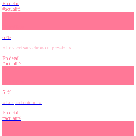
En detail
#actualité
Tu préfères :
67%
« Le sport sans chrono ni pression »
En detail
#actualité
Tu préfères :
51%
« Le sport outdoor »
En detail
#actualité