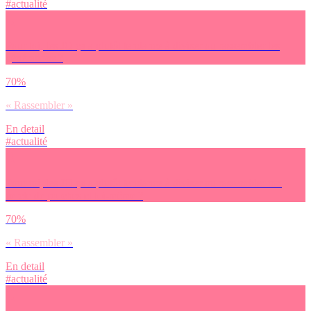
#actualité
Pour toi, les JO ça a plutôt tendance à diviser ou rassembler les
générations ?
70%
« Rassembler »
En detail
#actualité
Pour toi, les JO ça a plutôt tendance à diviser ou rassembler ton
cercle de proches et toi-même ?
70%
« Rassembler »
En detail
#actualité