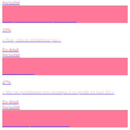
#actualité
As-tu pu obtenir des billets pour les JO ?
33%
« Non, cela ne m'intéresse pas »
En detail
#actualité
Pendant les JO…
47%
« Ma vie quotidienne sera identique à ce qu'elle est hors JO »
En detail
#actualité
Comment comptes-tu suivre les JO ?