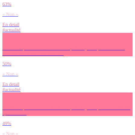
63%
« Non »
En detail
#actualité
Penses-tu que la France / Paris sera prête le jour J pour assurer la
sécurité autour de l’évènement ?
50%
« Non »
En detail
#actualité
Penses-tu que la France / Paris sera prête le jour J pour accueillir les
spectateurs ?
49%
« Non »