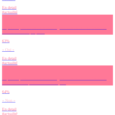
En detail
#actualité
Et pour toi, les JO de Paris 2024 agissent-ils ou non en faveur de
l’amitié entre les peuples ?
63%
« Oui »
En detail
#actualité
Et pour toi, les JO de Paris 2024 agissent-ils ou non en faveur de
l’inclusivité des personnes LGBTQI+ ?
64%
« Non »
En detail
#actualité