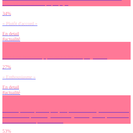
vivre les JO dans mon propre pays.
34%
« Plutôt d'accord »
En detail
#actualité
Face à cet événement, quel est ton état d’esprit général ?
27%
« Enthousiasme »
En detail
#actualité
Selon toi, est-ce que l’e-sport (compétitions sur un jeu vidéo comme
Counter Strike, Street Fighter ou League of Legends…) devrait être
une nouvelle discipline aux JO ?
53%