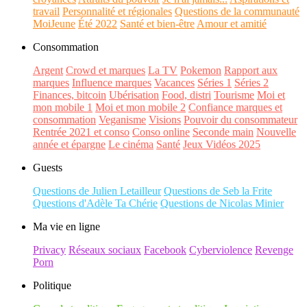
travail
Personnalité et régionales
Questions de la communauté
MoiJeune
Été 2022
Santé et bien-être
Amour et amitié
Consommation
Argent
Crowd et marques
La TV
Pokemon
Rapport aux
marques
Influence marques
Vacances
Séries 1
Séries 2
Finances, bitcoin
Ubérisation
Food, distri
Tourisme
Moi et
mon mobile 1
Moi et mon mobile 2
Confiance marques et
consommation
Veganisme
Visions
Pouvoir du consommateur
Rentrée 2021 et conso
Conso online
Seconde main
Nouvelle
année et épargne
Le cinéma
Santé
Jeux Vidéos 2025
Guests
Questions de Julien Letailleur
Questions de Seb la Frite
Questions d'Adèle Ta Chérie
Questions de Nicolas Minier
Ma vie en ligne
Privacy
Réseaux sociaux
Facebook
Cyberviolence
Revenge
Porn
Politique