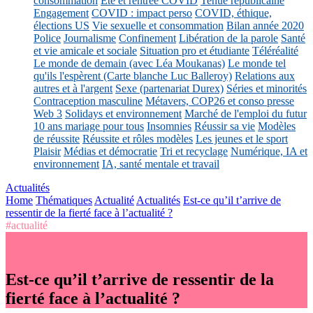
consommation
Eté et rentrée COVID
Tenue républicaine
Engagement
COVID : impact perso
COVID, éthique,
élections US
Vie sexuelle et consommation
Bilan année 2020
Police
Journalisme
Confinement
Libération de la parole
Santé
et vie amicale et sociale
Situation pro et étudiante
Téléréalité
Le monde de demain (avec Léa Moukanas)
Le monde tel
qu'ils l'espèrent (Carte blanche Luc Balleroy)
Relations aux
autres et à l'argent
Sexe (partenariat Durex)
Séries et minorités
Contraception masculine
Métavers, COP26 et conso presse
Web 3
Solidays et environnement
Marché de l'emploi du futur
10 ans mariage pour tous
Insomnies
Réussir sa vie
Modèles
de réussite
Réussite et rôles modèles
Les jeunes et le sport
Plaisir
Médias et démocratie
Tri et recyclage
Numérique, IA et
environnement
IA, santé mentale et travail
Actualités
Home
Thématiques
Actualité
Actualités
Est-ce qu’il t’arrive de
ressentir de la fierté face à l’actualité ?
#actualité
Est-ce qu’il t’arrive de ressentir de la
fierté face à l’actualité ?