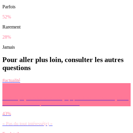
Parfois
52%
Rarement
28%
Jamais
Pour aller plus loin, consulter les autres
questions
#actualité
En 2024, il y aura les Jeux Paralympiques d’été en France. Quel est
ton niveau d’intérêt pour cet événement ?
43%
« Pas du tout intéressé(e) »