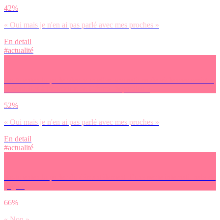
42%
« Oui mais je n'en ai pas parlé avec mes proches »
En detail
#actualité
As-tu entendu parler des nouvelles accusations de violences sexistes
et sexuelles à l’encontre de Gérard Depardieu ?
52%
« Oui mais je n'en ai pas parlé avec mes proches »
En detail
#actualité
As-tu entendu parler du démantèlement d’une secte internationale de
yoga ?
66%
« Non »