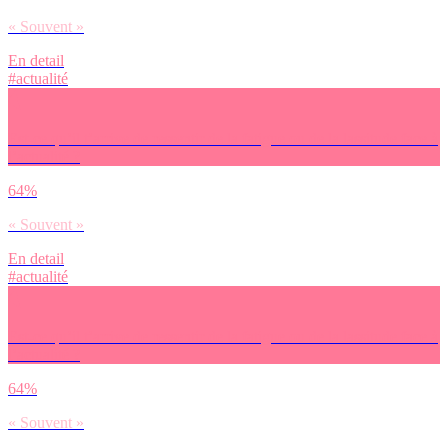
« Souvent »
En detail
#actualité
Est-ce qu’il t’arrive de ressentir de la fatigue ou de la lassitude face à
l’actualité ?
64%
« Souvent »
En detail
#actualité
Est-ce qu’il t’arrive de ressentir de la fatigue ou de la lassitude face à
l’actualité ?
64%
« Souvent »