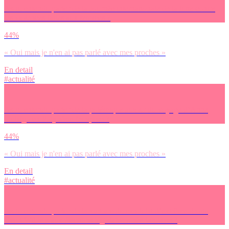
As-tu entendu parler de la Journée internationale de la lutte contre
les violences faites aux femmes ?
44%
« Oui mais je n'en ai pas parlé avec mes proches »
En detail
#actualité
As-tu entendu parler de la polémique autour du voyage d’Anne
Hidalgo en Polynésie française ?
44%
« Oui mais je n'en ai pas parlé avec mes proches »
En detail
#actualité
As-tu entendu parler de la victoire du candidat d’extrême-droite
Geert Wilders aux élections législatives néerlandaise ?