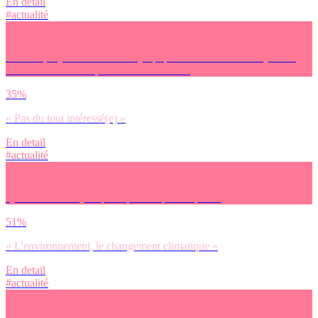
En detail
#actualité
En 2024, il y aura les Jeux Olympiques d’été en France. Quel est
ton niveau d’intérêt pour cet événement ?
35%
« Pas du tout intéressé(e) »
En detail
#actualité
Quels sont les sujets qui te préoccupent le plus ?
51%
« L'environnement, le changement climatique »
En detail
#actualité