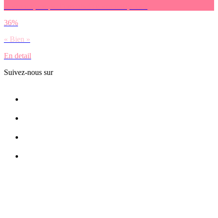
Commençons par l’essentiel : comment ça va ?
36%
« Bien »
En detail
Suivez-nous sur