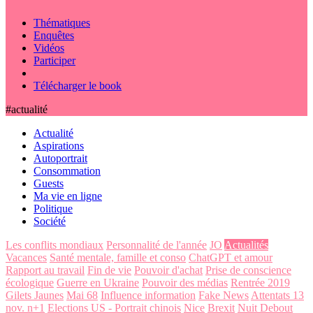
Thématiques
Enquêtes
Vidéos
Participer
Télécharger le book
#actualité
Actualité
Aspirations
Autoportrait
Consommation
Guests
Ma vie en ligne
Politique
Société
Les conflits mondiaux
Personnalité de l'année
JO
Actualités
Vacances
Santé mentale, famille et conso
ChatGPT et amour
Rapport au travail
Fin de vie
Pouvoir d'achat
Prise de conscience
écologique
Guerre en Ukraine
Pouvoir des médias
Rentrée 2019
Gilets Jaunes
Mai 68
Influence information
Fake News
Attentats 13
nov. n+1
Elections US - Portrait chinois
Nice
Brexit
Nuit Debout