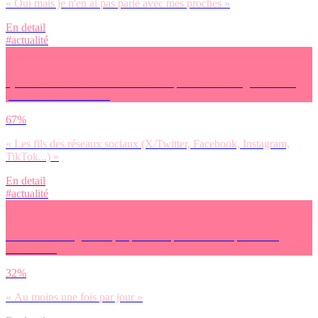
« Oui mais je n'en ai pas parlé avec mes proches »
En detail
#actualité
Quelles sources d’information est-ce que tu utilises régulièrement
pour suivre l’actualité ?
67%
« Les fils des réseaux sociaux (X/Twitter, Facebook, Instagram,
TikTok...) »
En detail
#actualité
D’une manière générale, à quelle fréquence est-ce que tu suis
l’actualité ?
32%
« Au moins une fois par jour »