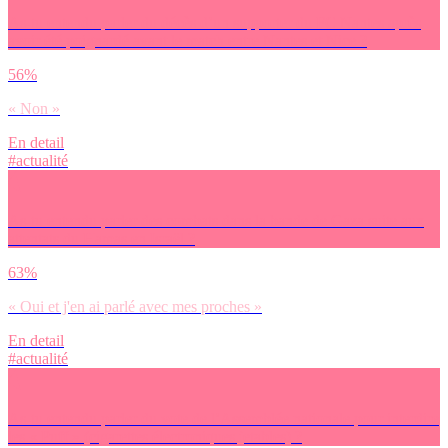
As-tu entendu parler du décès d’un supporter du FC Nantes après
avoir été poignardé avant le match entre Nantes et Nice ?
56%
« Non »
En detail
#actualité
As-tu entendu parler des combats dans la bande de Gaza suite aux
attentats du Hamas en Israël ?
63%
« Oui et j'en ai parlé avec mes proches »
En detail
#actualité
As-tu entendu parler du vote de l’Assemblée nationale pour interdire
les « Puff » (cigarettes électroniques jetables) ?