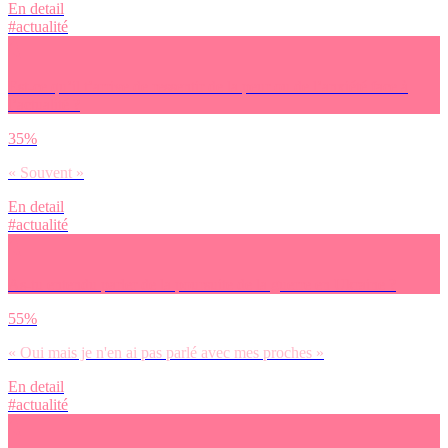
En detail
#actualité
Est-ce qu’il t’arrive de ressentir de la peur ou de l’anxiété face à
l’actualité ?
35%
« Souvent »
En detail
#actualité
As-tu entendu parler de la poursuite de la guerre en Ukraine ?
55%
« Oui mais je n'en ai pas parlé avec mes proches »
En detail
#actualité