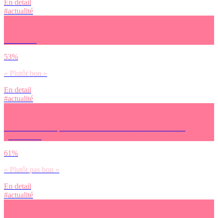
En detail
#actualité
Et le tien ?
53%
« Plutôt bon »
En detail
#actualité
Comment est-ce que tu évalues l’état de santé mentale de ta
génération ?
61%
« Plutôt pas bon »
En detail
#actualité