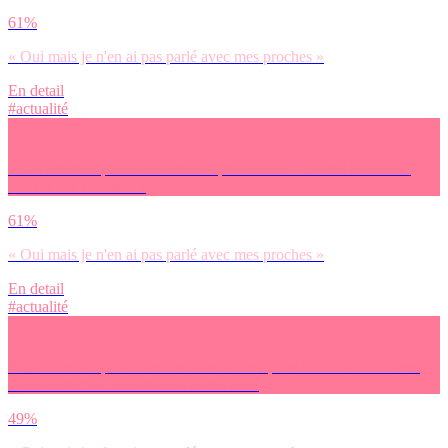
61%
« Oui mais je n'en ai pas parlé avec mes proches »
En detail
#actualité
As-tu entendu parler de l’attentat près de la tour Eiffel faisant un
mort et deux blessés ?
61%
« Oui mais je n'en ai pas parlé avec mes proches »
En detail
#actualité
As-tu entendu parler des résultats de l’enquête PISA sur le niveau
des élèves en France et dans le monde ?
49%