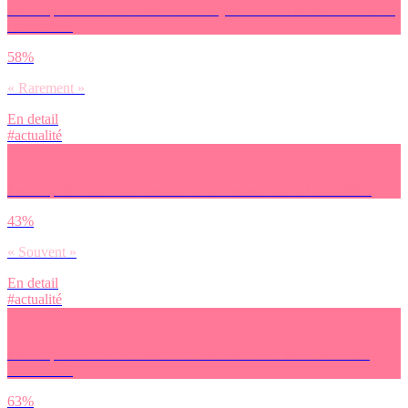
Est-ce qu’il t’arrive de ressentir de la joie ou de la satisfaction face à
l’actualité ?
58%
« Rarement »
En detail
#actualité
Est-ce qu’il t’arrive de ressentir de la tristesse face à l’actualité ?
43%
« Souvent »
En detail
#actualité
Est-ce qu’il t’arrive de ressentir un sentiment d’insécurité face à
l’actualité ?
63%