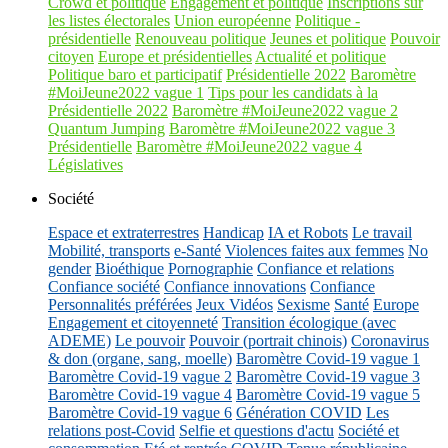
Crowd et politique
Engagement et politique
Inscriptions sur
les listes électorales
Union européenne
Politique -
présidentielle
Renouveau politique
Jeunes et politique
Pouvoir
citoyen
Europe et présidentielles
Actualité et politique
Politique baro et participatif
Présidentielle 2022
Baromètre
#MoiJeune2022 vague 1
Tips pour les candidats à la
Présidentielle 2022
Baromètre #MoiJeune2022 vague 2
Quantum Jumping
Baromètre #MoiJeune2022 vague 3
Présidentielle
Baromètre #MoiJeune2022 vague 4
Législatives
Société
Espace et extraterrestres
Handicap
IA et Robots
Le travail
Mobilité, transports
e-Santé
Violences faites aux femmes
No
gender
Bioéthique
Pornographie
Confiance et relations
Confiance société
Confiance innovations
Confiance
Personnalités préférées
Jeux Vidéos
Sexisme
Santé
Europe
Engagement et citoyenneté
Transition écologique (avec
ADEME)
Le pouvoir
Pouvoir (portrait chinois)
Coronavirus
& don (organe, sang, moelle)
Baromètre Covid-19 vague 1
Baromètre Covid-19 vague 2
Baromètre Covid-19 vague 3
Baromètre Covid-19 vague 4
Baromètre Covid-19 vague 5
Baromètre Covid-19 vague 6
Génération COVID
Les
relations post-Covid
Selfie et questions d'actu
Société et