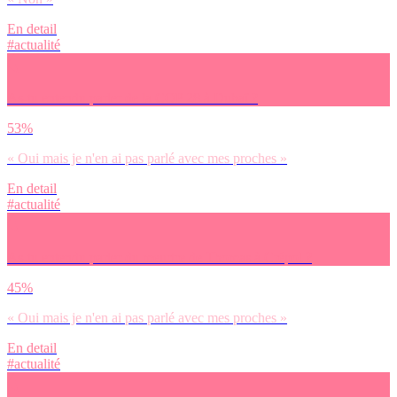
En detail
#actualité
As-tu entendu parler de la COP 28 à Dubaï ?
53%
« Oui mais je n'en ai pas parlé avec mes proches »
En detail
#actualité
As-tu entendu parler du meurtre de Thomas à Crépol ?
45%
« Oui mais je n'en ai pas parlé avec mes proches »
En detail
#actualité