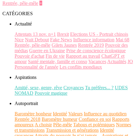
Rentrée, pêle-mêle
+
CATÉGORIES
Actualité
Attentats 13 nov. n+1
Brexit
Elections US - Portrait chinois
Nice
Nuit Debout
Fake News
Influence information
Mai 68
Rentrée, pêle-mêle
Gilets Jaunes
Rentrée 2019
Pouvoir des
médias
Guerre en Ukraine
Prise de conscience écologique
Pouvoir d'achat
Fin de vie
Rapport au travail
ChatGPT et
amour
Santé mentale, famille et conso
Vacances
Actualités
JO
Personnalité de l'année
Les conflits mondiaux
Aspirations
Amitié, sexe, genre, rêve
Croyances
Tu préfères... ?
UDES
NOMAD
Pouvoir magique
Autoportrait
Baromètre bonheur
Identité
Valeurs
Influence au quotidien
Rentrée 2018
Baromètre humeur
Confiance en soi
Rapports
amoureux
A choisir
Pêle-mêle
Tabous et polémiques
Normes
et transmissions
Transmission et générations
Identité
croyances
Attraits du pouvoir
Je n'ai jamais...
Aspirations et