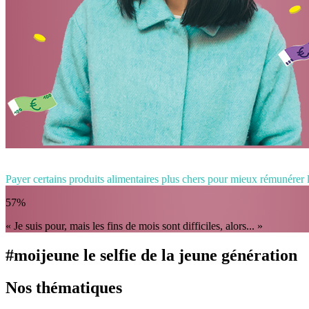
Payer certains produits alimentaires plus chers pour mieux rémunérer 
57%
« Je suis pour, mais les fins de mois sont difficiles, alors... »
#moijeune le selfie de la jeune génération
Nos thématiques