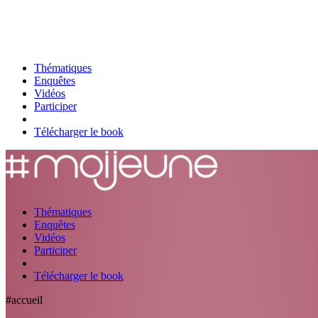
Thématiques
Enquêtes
Vidéos
Participer
Télécharger le book
Thématiques
Enquêtes
Vidéos
Participer
Télécharger le book
#accueil