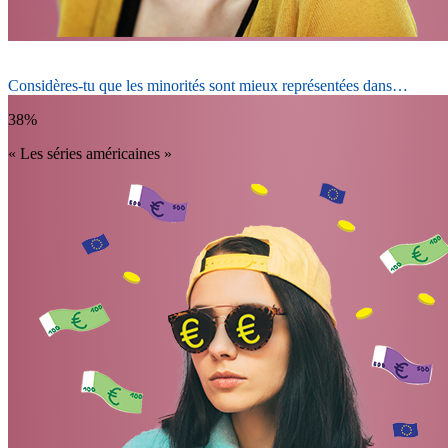
Considères-tu que les minorités sont mieux représentées dans…
38%
« Les séries américaines »