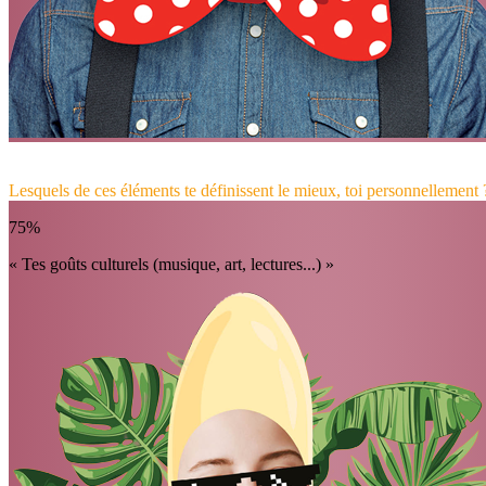
Lesquels de ces éléments te définissent le mieux, toi personnellement 
75%
« Tes goûts culturels (musique, art, lectures...) »