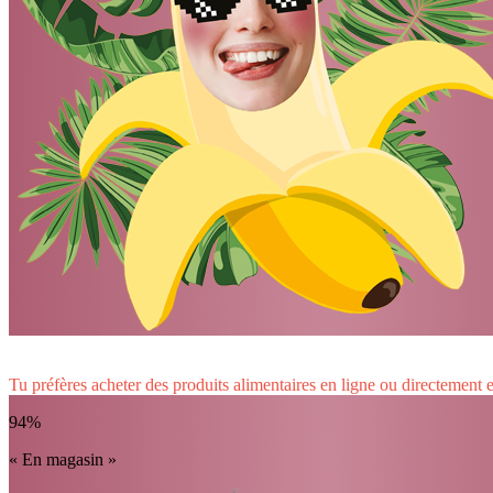
Tu préfères acheter des produits alimentaires en ligne ou directement
94%
« En magasin »